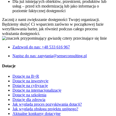
Dla już istniejących obiektów, przestrzeni, produktów lub
usług – przed ich modernizacją lub jako informacja o
poziomie faktycznej dostępności
Zacznij z nami zwiększanie dostępności Twojej organizacji.
Będziemy służyć Ci wsparciem zarówno w początkowej fazie
weryfikowania barier, jak również podczas całego procesu
wdrażania dostępności.
Zadzwoń do nas: +48 533 616 967
Napisz do nas: zapytania@senseconsulting.pl
Dotacje
Dotacje na B+R
Dotacje na inwestycje
Dotacje na cyfryzację
Dotacje na internacjonalizację
Dotacje na szkolenia
Dotacje dla zdrowia
Jak wygląda proces pozyskiwania dotacji?
Jak wygląda obsługa projektu unijnego?
Aktualne konkursy dotacyjne