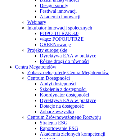
Design sprinty
Festiwal innowacji
Akademia innowacji
Webinary
Inkubator innowacji społecznych
POPOJUTRZE 3.0
włącz POPOJUTRZE
GREENowacje
Projekty europejskie
Dyrektywa EAA w praktyce
Różne drogi do równości
Centra Megatrendów
Zobacz pełną ofertę Centra Megatrendów
Centrum Dostępności
Audyt dostępności
Szkolenia z dostępności
Koordynator dostępności
Dyrektywa EAA w praktyce
Dotacje na dostępność
Zobacz wszystko
Centrum Zrównoważonego Rozwoju
Strategia ESG
Raportowanie ESG
Akademia zielonych kompetencji