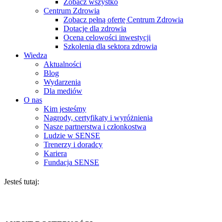
Zobacz wszystko
Centrum Zdrowia
Zobacz pełną ofertę Centrum Zdrowia
Dotacje dla zdrowia
Ocena celowości inwestycji
Szkolenia dla sektora zdrowia
Wiedza
Aktualności
Blog
Wydarzenia
Dla mediów
O nas
Kim jesteśmy
Nagrody, certyfikaty i wyróżnienia
Nasze partnerstwa i członkostwa
Ludzie w SENSE
Trenerzy i doradcy
Kariera
Fundacja SENSE
Jesteś tutaj: