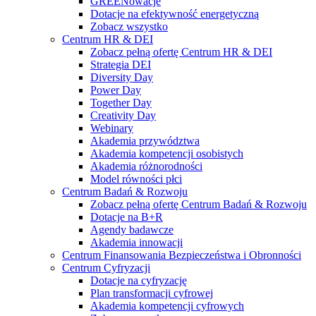
GREENowacje
Dotacje na efektywność energetyczną
Zobacz wszystko
Centrum HR & DEI
Zobacz pełną ofertę Centrum HR & DEI
Strategia DEI
Diversity Day
Power Day
Together Day
Creativity Day
Webinary
Akademia przywództwa
Akademia kompetencji osobistych
Akademia różnorodności
Model równości płci
Centrum Badań & Rozwoju
Zobacz pełną ofertę Centrum Badań & Rozwoju
Dotacje na B+R
Agendy badawcze
Akademia innowacji
Centrum Finansowania Bezpieczeństwa i Obronności
Centrum Cyfryzacji
Dotacje na cyfryzację
Plan transformacji cyfrowej
Akademia kompetencji cyfrowych