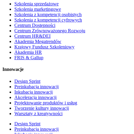
Szkolenia sprzedażowe
Szkolenia marketingowe
Szkolenia z kompetencji osobistych
Szkolenia z kompetencji cyfrowych
Centrum Dostępności
Centrum Zrównoważonego Rozwoju
Centrum HR&DEI
Akademia Megatrendów
Krajowy Fundusz Szkoleniowy
Akademia HR
FRIS & Gallup
Innowacje
Design Sprint
Preinkubacja innowacji
Inkubacja innowacji
Akceleracja innowacji
Projektowanie produktów i usług
Tworzenie kultury innowacji
Warsztaty z kreatywności
Design Sprint
Preinkubacja innowacji