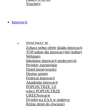
Vouchery
Innowacje
INNOWACJE
Zobacz pełną ofertę działu innowacji
TOP usługi dla innowacyjnej kultury
Webinary
Inkubator innowacji społecznych
Projekty europejskie
Dzień kreatywności
Design sprinty
Festiwal innowacji
Akademia innowacji
POPOJUTRZE 3.0
włącz POPOJUTRZE
GREENowacje
Dyrektywa EAA w praktyce
Różne drogi do równości