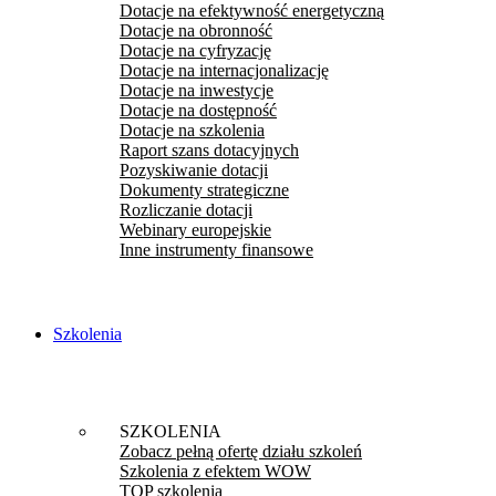
Dotacje na efektywność energetyczną
Dotacje na obronność
Dotacje na cyfryzację
Dotacje na internacjonalizację
Dotacje na inwestycje
Dotacje na dostępność
Dotacje na szkolenia
Raport szans dotacyjnych
Pozyskiwanie dotacji
Dokumenty strategiczne
Rozliczanie dotacji
Webinary europejskie
Inne instrumenty finansowe
Szkolenia
SZKOLENIA
Zobacz pełną ofertę działu szkoleń
Szkolenia z efektem WOW
TOP szkolenia