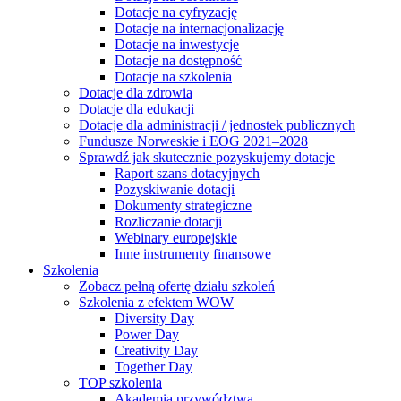
Dotacje na cyfryzację
Dotacje na internacjonalizację
Dotacje na inwestycje
Dotacje na dostępność
Dotacje na szkolenia
Dotacje dla zdrowia
Dotacje dla edukacji
Dotacje dla administracji / jednostek publicznych
Fundusze Norweskie i EOG 2021–2028
Sprawdź jak skutecznie pozyskujemy dotacje
Raport szans dotacyjnych
Pozyskiwanie dotacji
Dokumenty strategiczne
Rozliczanie dotacji
Webinary europejskie
Inne instrumenty finansowe
Szkolenia
Zobacz pełną ofertę działu szkoleń
Szkolenia z efektem WOW
Diversity Day
Power Day
Creativity Day
Together Day
TOP szkolenia
Akademia przywództwa