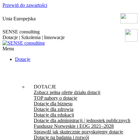
Przewiń do zawartości
Unia Europejska
SENSE consulting
Dotacje | Szkolenia | Innowacje
Menu
Dotacje
DOTACJE
Zobacz pełną ofertę działu dotacji
TOP nabory o dotacje
Dotacje dla biznesu
Dotacje dla zdrowia
Dotacje dla edukacji
Dotacje dla administracji / jednostek publicznych
Fundusze Norweskie i EOG 2021–2028
Sprawdź jak skutecznie pozyskujemy dotacje
Dotacje na badania i rozwój