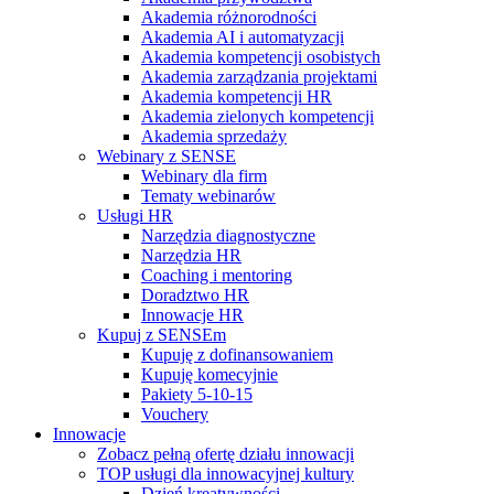
Akademia różnorodności
Akademia AI i automatyzacji
Akademia kompetencji osobistych
Akademia zarządzania projektami
Akademia kompetencji HR
Akademia zielonych kompetencji
Akademia sprzedaży
Webinary z SENSE
Webinary dla firm
Tematy webinarów
Usługi HR
Narzędzia diagnostyczne
Narzędzia HR
Coaching i mentoring
Doradztwo HR
Innowacje HR
Kupuj z SENSEm
Kupuję z dofinansowaniem
Kupuję komecyjnie
Pakiety 5-10-15
Vouchery
Innowacje
Zobacz pełną ofertę działu innowacji
TOP usługi dla innowacyjnej kultury
Dzień kreatywności