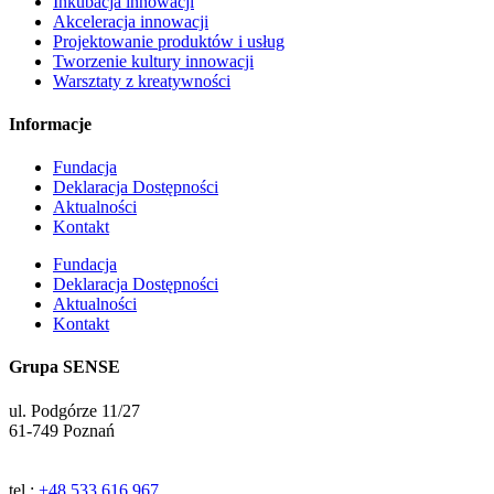
Inkubacja innowacji
Akceleracja innowacji
Projektowanie produktów i usług
Tworzenie kultury innowacji
Warsztaty z kreatywności
Informacje
Fundacja
Deklaracja Dostępności
Aktualności
Kontakt
Fundacja
Deklaracja Dostępności
Aktualności
Kontakt
Grupa SENSE
ul. Podgórze 11/27
61-749 Poznań
tel.:
+48 533 616 967