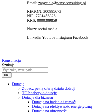
Email:
zapytania@senseconsulting.pl
REGON: 300885673
NIP: 7781456826
KRS: 0000309859
Nasze social media
Linkedin
Youtube
Instagram
Facebook
Konsultacja
Szukaj:
Dotacje
Zobacz pełną ofertę działu dotacji
TOP nabory o dotacje
Dotacje dla biznesu
Dotacje na badania i rozwój
Dotacje na efektywność energetyczną
Dotacje na obronność