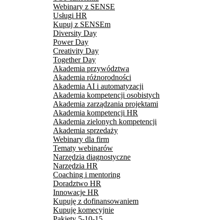
Webinary z SENSE
Usługi HR
Kupuj z SENSEm
Diversity Day
Power Day
Creativity Day
Together Day
Akademia przywództwa
Akademia różnorodności
Akademia AI i automatyzacji
Akademia kompetencji osobistych
Akademia zarządzania projektami
Akademia kompetencji HR
Akademia zielonych kompetencji
Akademia sprzedaży
Webinary dla firm
Tematy webinarów
Narzędzia diagnostyczne
Narzędzia HR
Coaching i mentoring
Doradztwo HR
Innowacje HR
Kupuję z dofinansowaniem
Kupuję komecyjnie
Pakiety 5-10-15