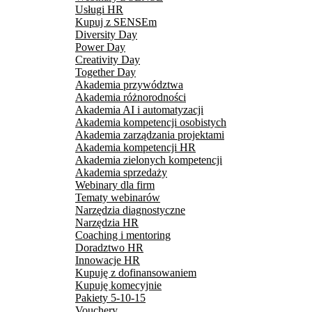
Usługi HR
Kupuj z SENSEm
Diversity Day
Power Day
Creativity Day
Together Day
Akademia przywództwa
Akademia różnorodności
Akademia AI i automatyzacji
Akademia kompetencji osobistych
Akademia zarządzania projektami
Akademia kompetencji HR
Akademia zielonych kompetencji
Akademia sprzedaży
Webinary dla firm
Tematy webinarów
Narzędzia diagnostyczne
Narzędzia HR
Coaching i mentoring
Doradztwo HR
Innowacje HR
Kupuję z dofinansowaniem
Kupuję komecyjnie
Pakiety 5-10-15
Vouchery