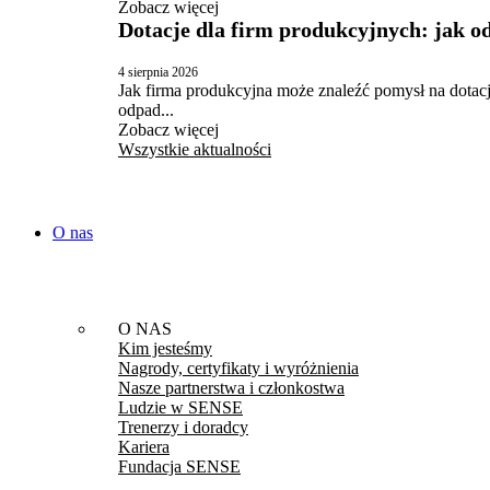
Zobacz więcej
Dotacje dla firm produkcyjnych: jak od
4 sierpnia 2026
Jak firma produkcyjna może znaleźć pomysł na do
odpad...
Zobacz więcej
Wszystkie aktualności
O nas
O NAS
Kim jesteśmy
Nagrody, certyfikaty i wyróżnienia
Nasze partnerstwa i członkostwa
Ludzie w SENSE
Trenerzy i doradcy
Kariera
Fundacja SENSE