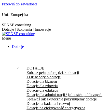
Przewiń do zawartości
Unia Europejska
SENSE consulting
Dotacje | Szkolenia | Innowacje
Menu
Dotacje
DOTACJE
Zobacz pełną ofertę działu dotacji
TOP nabory o dotacje
Dotacje dla biznesu
Dotacje dla zdrowia
Dotacje dla edukacji
Dotacje dla administracji / jednostek publicznych
Sprawdź jak skutecznie pozyskujemy dotacje
Dotacje na badania i rozwój
Dotacje na efektywność energetyczną