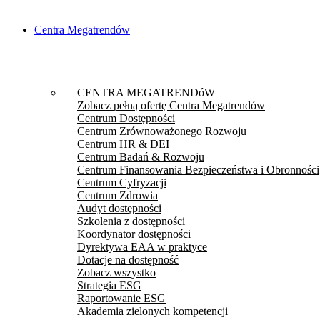
Centra Megatrendów
CENTRA MEGATRENDóW
Zobacz pełną ofertę Centra Megatrendów
Centrum Dostępności
Centrum Zrównoważonego Rozwoju
Centrum HR & DEI
Centrum Badań & Rozwoju
Centrum Finansowania Bezpieczeństwa i Obronności
Centrum Cyfryzacji
Centrum Zdrowia
Audyt dostępności
Szkolenia z dostępności
Koordynator dostępności
Dyrektywa EAA w praktyce
Dotacje na dostępność
Zobacz wszystko
Strategia ESG
Raportowanie ESG
Akademia zielonych kompetencji