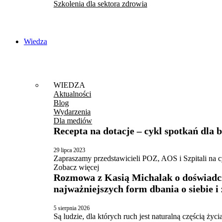
Szkolenia dla sektora zdrowia
Wiedza
WIEDZA
Aktualności
Blog
Wydarzenia
Dla mediów
Recepta na dotacje – cykl spotkań dla
29 lipca 2023
Zapraszamy przedstawicieli POZ, AOS i Szpitali na c
Zobacz więcej
Rozmowa z Kasią Michalak o doświadcze
najważniejszych form dbania o siebie i 
5 sierpnia 2026
Są ludzie, dla których ruch jest naturalną częścią ży