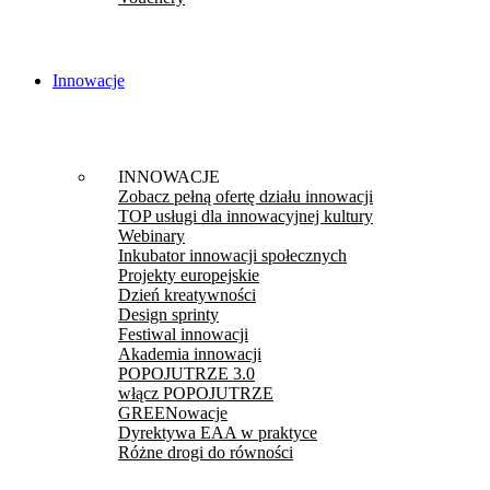
Innowacje
INNOWACJE
Zobacz pełną ofertę działu innowacji
TOP usługi dla innowacyjnej kultury
Webinary
Inkubator innowacji społecznych
Projekty europejskie
Dzień kreatywności
Design sprinty
Festiwal innowacji
Akademia innowacji
POPOJUTRZE 3.0
włącz POPOJUTRZE
GREENowacje
Dyrektywa EAA w praktyce
Różne drogi do równości