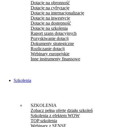
Dotacje na obronność
Dotacje na cyfryzację
Dotacje na internacjonalizację
Dotacje na inwestycje
Dotacje na dostępność
Dotacje na szkolenia
Raport szans dotacyjnych
Pozyskiwanie dotacji
Dokumenty strategiczne
Rozliczanie dotacji
Webinary europejskie
Inne instrumenty finansowe
Szkolenia
SZKOLENIA
Zobacz pełną ofertę działu szkoleń
Szkolenia z efektem WOW
TOP szkolenia
Webinary z SENSE