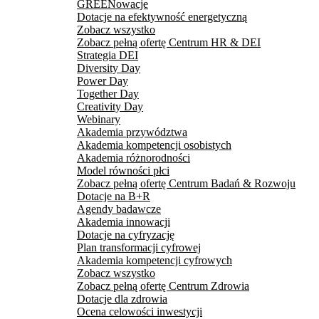
GREENowacje
Dotacje na efektywność energetyczną
Zobacz wszystko
Zobacz pełną ofertę Centrum HR & DEI
Strategia DEI
Diversity Day
Power Day
Together Day
Creativity Day
Webinary
Akademia przywództwa
Akademia kompetencji osobistych
Akademia różnorodności
Model równości płci
Zobacz pełną ofertę Centrum Badań & Rozwoju
Dotacje na B+R
Agendy badawcze
Akademia innowacji
Dotacje na cyfryzację
Plan transformacji cyfrowej
Akademia kompetencji cyfrowych
Zobacz wszystko
Zobacz pełną ofertę Centrum Zdrowia
Dotacje dla zdrowia
Ocena celowości inwestycji