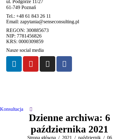
ul. Podgórze 11/27
61-749 Poznań
Tel.:
+48 61 843 26 11
Email:
zapytania@senseconsulting.pl
REGON: 300885673
NIP: 7781456826
KRS: 0000309859
Nasze social media
Konsultacja
Dzienne archiwa:
6
października 2021
Jesteś tutaj:
Strona główna
2021
październik
06