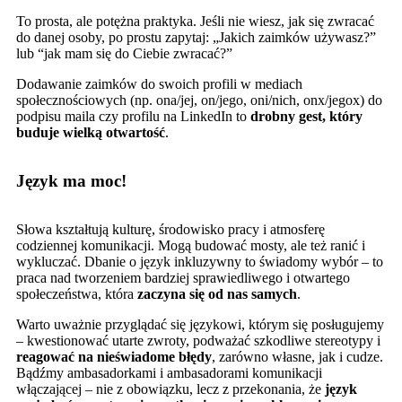
To prosta, ale potężna praktyka. Jeśli nie wiesz, jak się zwracać
do danej osoby, po prostu zapytaj: „Jakich zaimków używasz?”
lub “jak mam się do Ciebie zwracać?”
Dodawanie zaimków do swoich profili w mediach
społecznościowych (np. ona/jej, on/jego, oni/nich, onx/jegox) do
podpisu maila czy profilu na LinkedIn to
drobny gest, który
buduje wielką otwartość
.
Język ma moc!
Słowa kształtują kulturę, środowisko pracy i atmosferę
codziennej komunikacji. Mogą budować mosty, ale też ranić i
wykluczać. Dbanie o język inkluzywny to świadomy wybór – to
praca nad tworzeniem bardziej sprawiedliwego i otwartego
społeczeństwa, która
zaczyna się od nas samych
.
Warto uważnie przyglądać się językowi, którym się posługujemy
– kwestionować utarte zwroty, podważać szkodliwe stereotypy i
reagować na nieświadome błędy
, zarówno własne, jak i cudze.
Bądźmy ambasadorkami i ambasadorami komunikacji
włączającej – nie z obowiązku, lecz z przekonania, że
język