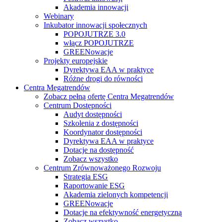
Akademia innowacji
Webinary
Inkubator innowacji społecznych
POPOJUTRZE 3.0
włącz POPOJUTRZE
GREENowacje
Projekty europejskie
Dyrektywa EAA w praktyce
Różne drogi do równości
Centra Megatrendów
Zobacz pełną ofertę Centra Megatrendów
Centrum Dostępności
Audyt dostępności
Szkolenia z dostępności
Koordynator dostępności
Dyrektywa EAA w praktyce
Dotacje na dostępność
Zobacz wszystko
Centrum Zrównoważonego Rozwoju
Strategia ESG
Raportowanie ESG
Akademia zielonych kompetencji
GREENowacje
Dotacje na efektywność energetyczną
Zobacz wszystko