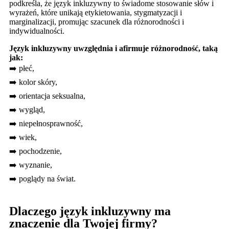
podkreśla, że język inkluzywny to świadome stosowanie słów i
wyrażeń, które unikają etykietowania, stygmatyzacji i
marginalizacji, promując szacunek dla różnorodności i
indywidualności.
Język inkluzywny uwzględnia i afirmuje różnorodność, taką
jak:
➡️ płeć,
➡️ kolor skóry,
➡️ orientacja seksualna,
➡️ wygląd,
➡️ niepełnosprawność,
➡️ wiek,
➡️ pochodzenie,
➡️ wyznanie,
➡️ poglądy na świat.
Dlaczego język inkluzywny ma
znaczenie dla Twojej firmy?