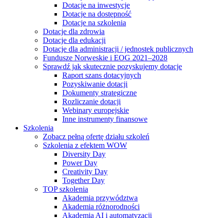
Dotacje na inwestycje
Dotacje na dostępność
Dotacje na szkolenia
Dotacje dla zdrowia
Dotacje dla edukacji
Dotacje dla administracji / jednostek publicznych
Fundusze Norweskie i EOG 2021–2028
Sprawdź jak skutecznie pozyskujemy dotacje
Raport szans dotacyjnych
Pozyskiwanie dotacji
Dokumenty strategiczne
Rozliczanie dotacji
Webinary europejskie
Inne instrumenty finansowe
Szkolenia
Zobacz pełną ofertę działu szkoleń
Szkolenia z efektem WOW
Diversity Day
Power Day
Creativity Day
Together Day
TOP szkolenia
Akademia przywództwa
Akademia różnorodności
Akademia AI i automatyzacji