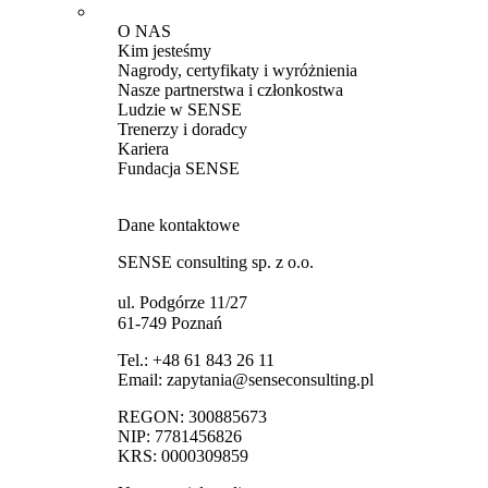
O NAS
Kim jesteśmy
Nagrody, certyfikaty i wyróżnienia
Nasze partnerstwa i członkostwa
Ludzie w SENSE
Trenerzy i doradcy
Kariera
Fundacja SENSE
Dane kontaktowe
SENSE consulting sp. z o.o.
ul. Podgórze 11/27
61-749 Poznań
Tel.:
+48 61 843 26 11
Email:
zapytania@senseconsulting.pl
REGON: 300885673
NIP: 7781456826
KRS: 0000309859