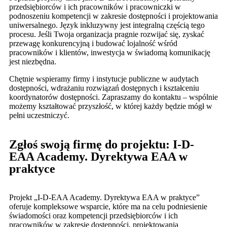
przedsiębiorców i ich pracowników i pracowniczki w
podnoszeniu kompetencji w zakresie dostępności i projektowania
uniwersalnego. Język inkluzywny jest integralną częścią tego
procesu. Jeśli Twoja organizacja pragnie rozwijać się, zyskać
przewagę konkurencyjną i budować lojalność wśród
pracowników i klientów, inwestycja w świadomą komunikację
jest niezbędna.
Chętnie wspieramy firmy i instytucje publiczne w audytach
dostępności, wdrażaniu rozwiązań dostępnych i kształceniu
koordynatorów dostępności. Zapraszamy do kontaktu – wspólnie
możemy kształtować przyszłość, w której każdy będzie mógł w
pełni uczestniczyć.
Zgłoś swoją firmę do projektu: I-D-
EAA Academy. Dyrektywa EAA w
praktyce
Projekt „I-D-EAA Academy. Dyrektywa EAA w praktyce”
oferuje kompleksowe wsparcie, które ma na celu podniesienie
świadomości oraz kompetencji przedsiębiorców i ich
pracowników w zakresie dostępności, projektowania