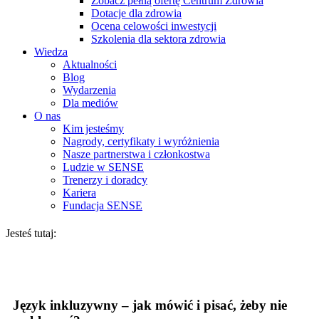
Zobacz pełną ofertę Centrum Zdrowia
Dotacje dla zdrowia
Ocena celowości inwestycji
Szkolenia dla sektora zdrowia
Wiedza
Aktualności
Blog
Wydarzenia
Dla mediów
O nas
Kim jesteśmy
Nagrody, certyfikaty i wyróżnienia
Nasze partnerstwa i członkostwa
Ludzie w SENSE
Trenerzy i doradcy
Kariera
Fundacja SENSE
Jesteś tutaj:
Język inkluzywny – jak mówić i pisać, żeby nie