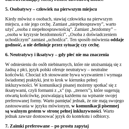
5. Osobatywy – człowiek na pierwszym miejscu
Kiedy mówisz o osobach, stawiaj człowieka na pierwszym
miejscu, a nie jego cechę. Zamiast „niepełnosprawny”, warto
użyć „osoba z niepełnosprawnością”. Zamiast „bezdomny” –
„osoba w kryzysie bezdomności”. „Osoba z doświadczeniem
uchodźczym” zamiast „uchodźca”. Ten sposób mówienia
oddaje
godność, a nie definiuje przez sytuację czy cechę
.
6. Neutratywy i iksatywy – gdy płeć nie ma znaczenia
W odniesieniu do osób niebinarnych, które nie utożsamiają się z
żadną z płci, język polski oferuje neutratywy – neutralne
końcówki. Chociaż ich stosowanie bywa wyzwaniem i wymaga
świadomej praktyki, jest to krok w kierunku pełnej
inkluzywności. W komunikacji pisanej możemy spotkać się z
iksatywami, czyli formami z „x” (np. „trenerx”), które sugerują
otwartą końcówkę, pozwalającą każdemu na wpisanie swojej
preferowanej formy. Warto pamiętać jednak, że nie mają swojego
zastosowania w języku mówionym,
w komunikacji pisemnej
są ważnym gestem w stronę pełnej inkluzywności
. Warto
jednak zawsze dostosować język do kontekstu i odbiorcy.
7. Zaimki preferowane – po prostu zapytaj