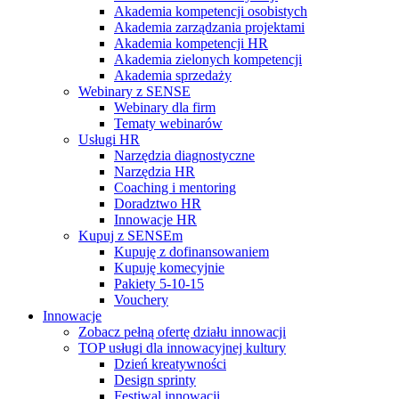
Akademia kompetencji osobistych
Akademia zarządzania projektami
Akademia kompetencji HR
Akademia zielonych kompetencji
Akademia sprzedaży
Webinary z SENSE
Webinary dla firm
Tematy webinarów
Usługi HR
Narzędzia diagnostyczne
Narzędzia HR
Coaching i mentoring
Doradztwo HR
Innowacje HR
Kupuj z SENSEm
Kupuję z dofinansowaniem
Kupuję komecyjnie
Pakiety 5-10-15
Vouchery
Innowacje
Zobacz pełną ofertę działu innowacji
TOP usługi dla innowacyjnej kultury
Dzień kreatywności
Design sprinty
Festiwal innowacji