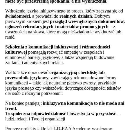
może być przestrzenią spotkania, a nie wykluczenia
.
Wdrożenie języka inkluzywnego to proces, który zaczyna się od
świadomości
, a prowadzi do
realnych działań
. Dobrym
pierwszym krokiem jest
przegląd wewnętrznych dokumentów,
ogłoszeń rekrutacyjnych i materiałów promocyjnych
– z
uważnością na słowa, które mogą nieświadomie wykluczać lub
ranić.
Szkolenia z komunikacji inkluzywnej i różnorodności
kulturowej
pomagają rozwijać empatię w zespołach i
eliminować bariery językowe, a także wspierają budowanie
zaufania i autentycznych relacji.
Warto także opracować
organizacyjną checklistę lub
przewodnik językowy
, zawierający rekomendowane formy
komunikacji – takie jak neutralne płciowo zwroty, przykłady
języka prostego czy wskazówki dotyczące dostępności tekstów
dla osób z różnymi potrzebami.
Na koniec pamiętaj:
inkluzywna komunikacja to nie moda ani
trend
.
To
społeczna odpowiedzialność
i
inwestycja w przyszłość
–
ludzi, relacji i Twojej organizacji
Poprzez projekty takie jak I-D-EAA Academy, wspieramy