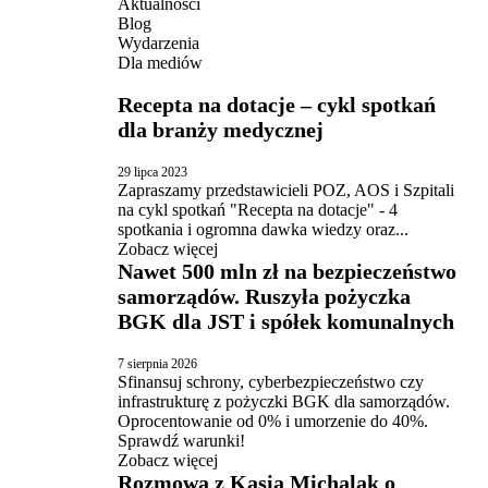
Aktualności
Blog
Wydarzenia
Dla mediów
Recepta na dotacje – cykl spotkań
dla branży medycznej
29 lipca 2023
Zapraszamy przedstawicieli POZ, AOS i Szpitali
na cykl spotkań "Recepta na dotacje" - 4
spotkania i ogromna dawka wiedzy oraz...
Zobacz więcej
Nawet 500 mln zł na bezpieczeństwo
samorządów. Ruszyła pożyczka
BGK dla JST i spółek komunalnych
7 sierpnia 2026
Sfinansuj schrony, cyberbezpieczeństwo czy
infrastrukturę z pożyczki BGK dla samorządów.
Oprocentowanie od 0% i umorzenie do 40%.
Sprawdź warunki!
Zobacz więcej
Rozmowa z Kasią Michalak o