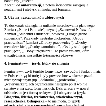
baba” czy „kaleka”.
Zacznij od
autorefleksji
, a potem świadomie zastępuj je
neutralnymi i niedyskryminującymi formami.
3. Używaj rzeczowników zbiorowych
To doskonała strategia na unikanie nacechowania płciowego.
Zamiast „Panie i Panowie”, używaj „Szanowni Państwo”.
Zamiast „Studentki i studenci”, powiedz „Drogie grono
studenckie”. Przykłady neutralnychokreśleń: „Osoby
pracownicze” (zamiast „Drodzy pracownicy”), „Osoby
menadżerskie”, „Osoby zatrudnione”, „Osoby studiujące i
pracujące”, „Osoby urzędnicze”. To proste zmiany, które
uwzględniają wszystkie tożsamości płciowe
.
4. Feminatywy – język, który się zmienia
Feminatywy, czyli żeńskie formy nazw zawodów i funkcji, mają
w Polsce długą historię i były powszechne w okresie przed- i
międzywojennym (np. „doktorka”, „profesorka”,
„weterynarka”). Ich ograniczenie nastąpiło po II wojnie
światowej na rzecz form męskich. Dziś wracają w nowej
odsłonie, co jest formą reaktywacji i ubogacenia języka.
Blogerka, liderka, freelancerka, szkoleniowczyni,
researcherka, behaperka
– to nie moda, to
język
odzwierciedlający rzeczywistość zawodową kobiet
.