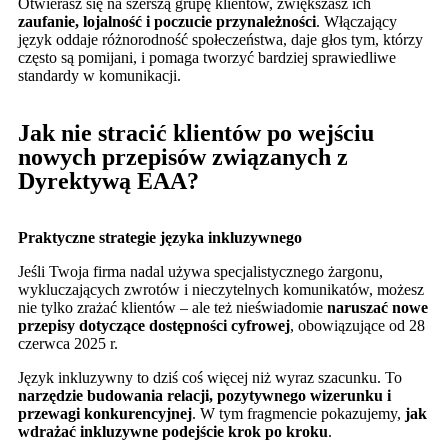
Otwierasz się na szerszą grupę klientów, zwiększasz ich
zaufanie, lojalność i poczucie przynależności
. Włączający
język oddaje różnorodność społeczeństwa, daje głos tym, którzy
często są pomijani, i pomaga tworzyć bardziej sprawiedliwe
standardy w komunikacji.
Jak nie stracić klientów po wejściu
nowych przepisów związanych z
Dyrektywą EAA?
Praktyczne strategie języka inkluzywnego
Jeśli Twoja firma nadal używa specjalistycznego żargonu,
wykluczających zwrotów i nieczytelnych komunikatów, możesz
nie tylko zrażać klientów – ale też nieświadomie
naruszać nowe
przepisy dotyczące dostępności cyfrowej
, obowiązujące od 28
czerwca 2025 r.
Język inkluzywny to dziś coś więcej niż wyraz szacunku. To
narzędzie budowania relacji, pozytywnego wizerunku i
przewagi konkurencyjnej
. W tym fragmencie pokazujemy,
jak
wdrażać inkluzywne podejście krok po kroku
.