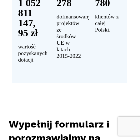
1 052
278
780
811
dofinansowanych
klientów z
147,
projektów
całej
ze
Polski.
95 zł
środków
UE w
wartość
latach
pozyskanych
2015-2022
dotacji
Wypełnij formularz i
porozmawiajmy na