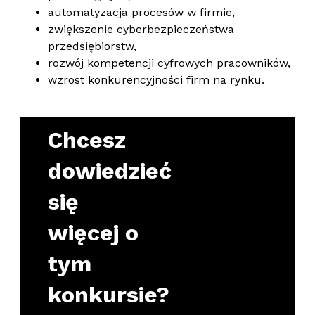
automatyzacja procesów w firmie,
zwiększenie cyberbezpieczeństwa
przedsiębiorstw,
rozwój kompetencji cyfrowych pracowników,
wzrost konkurencyjności firm na rynku.
Chcesz
dowiedzieć
się
więcej o
tym
konkursie?