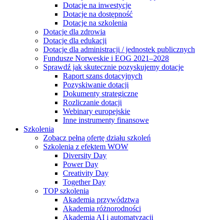
Dotacje na inwestycje
Dotacje na dostępność
Dotacje na szkolenia
Dotacje dla zdrowia
Dotacje dla edukacji
Dotacje dla administracji / jednostek publicznych
Fundusze Norweskie i EOG 2021–2028
Sprawdź jak skutecznie pozyskujemy dotacje
Raport szans dotacyjnych
Pozyskiwanie dotacji
Dokumenty strategiczne
Rozliczanie dotacji
Webinary europejskie
Inne instrumenty finansowe
Szkolenia
Zobacz pełną ofertę działu szkoleń
Szkolenia z efektem WOW
Diversity Day
Power Day
Creativity Day
Together Day
TOP szkolenia
Akademia przywództwa
Akademia różnorodności
Akademia AI i automatyzacji