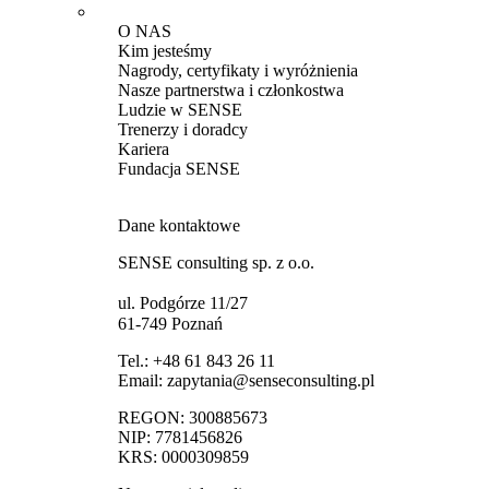
O NAS
Kim jesteśmy
Nagrody, certyfikaty i wyróżnienia
Nasze partnerstwa i członkostwa
Ludzie w SENSE
Trenerzy i doradcy
Kariera
Fundacja SENSE
Dane kontaktowe
SENSE consulting sp. z o.o.
ul. Podgórze 11/27
61-749 Poznań
Tel.:
+48 61 843 26 11
Email:
zapytania@senseconsulting.pl
REGON: 300885673
NIP: 7781456826
KRS: 0000309859