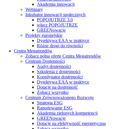
Akademia innowacji
Webinary
Inkubator innowacji społecznych
POPOJUTRZE 3.0
włącz POPOJUTRZE
GREENowacje
Projekty europejskie
Dyrektywa EAA w praktyce
Różne drogi do równości
Centra Megatrendów
Zobacz pełną ofertę Centra Megatrendów
Centrum Dostępności
Audyt dostępności
Szkolenia z dostępności
Koordynator dostępności
Dyrektywa EAA w praktyce
Dotacje na dostępność
Zobacz wszystko
Centrum Zrównoważonego Rozwoju
Strategia ESG
Raportowanie ESG
Akademia zielonych kompetencji
GREENowacje
Dotacje na efektywność energetyczną
Zobacz wszystko