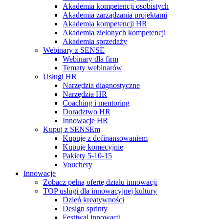
Akademia kompetencji osobistych
Akademia zarządzania projektami
Akademia kompetencji HR
Akademia zielonych kompetencji
Akademia sprzedaży
Webinary z SENSE
Webinary dla firm
Tematy webinarów
Usługi HR
Narzędzia diagnostyczne
Narzędzia HR
Coaching i mentoring
Doradztwo HR
Innowacje HR
Kupuj z SENSEm
Kupuję z dofinansowaniem
Kupuję komecyjnie
Pakiety 5-10-15
Vouchery
Innowacje
Zobacz pełną ofertę działu innowacji
TOP usługi dla innowacyjnej kultury
Dzień kreatywności
Design sprinty
Festiwal innowacji