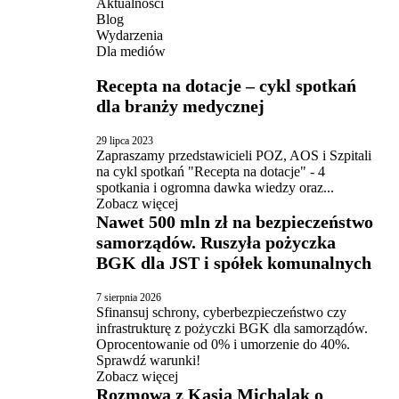
Aktualności
Blog
Wydarzenia
Dla mediów
Recepta na dotacje – cykl spotkań
dla branży medycznej
29 lipca 2023
Zapraszamy przedstawicieli POZ, AOS i Szpitali
na cykl spotkań "Recepta na dotacje" - 4
spotkania i ogromna dawka wiedzy oraz...
Zobacz więcej
Nawet 500 mln zł na bezpieczeństwo
samorządów. Ruszyła pożyczka
BGK dla JST i spółek komunalnych
7 sierpnia 2026
Sfinansuj schrony, cyberbezpieczeństwo czy
infrastrukturę z pożyczki BGK dla samorządów.
Oprocentowanie od 0% i umorzenie do 40%.
Sprawdź warunki!
Zobacz więcej
Rozmowa z Kasią Michalak o