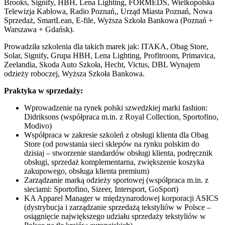
Brooks, Signify, HBH, Lena Lighting, FORMEDS, Wielkopolska
Telewizja Kablowa, Radio Poznań,, Urząd Miasta Poznań, Nowa
Sprzedaż, SmartLean, E-file, Wyższa Szkoła Bankowa (Poznań +
Warszawa + Gdańsk).
Prowadziła szkolenia dla takich marek jak: ITAKA, Obag Store,
Solar, Signify, Grupa HBH, Lena Lighting, Profitroom, Primavica,
Zeelandia, Skoda Auto Szkoła, Hecht, Victus, DBL Wynajem
odzieży roboczej, Wyższa Szkoła Bankowa.
Praktyka w sprzedaży:
Wprowadzenie na rynek polski szwedzkiej marki fashion:
Didriksons (współpraca m.in. z Royal Collection, Sportofino,
Modivo)
Współpraca w zakresie szkoleń z obsługi klienta dla Obag
Store (od powstania sieci sklepów na rynku polskim do
dzisiaj – stworzenie standardów obsługi klienta, podręcznik
obsługi, sprzedaż komplementarna, zwiększenie koszyka
zakupowego, obsługa klienta premium)
Zarządzanie marką odzieży sportowej (współpraca m.in. z
sieciami: Sportofino, Sizeer, Intersport, GoSport)
KA Apparel Manager w międzynarodowej korporacji ASICS
(dystrybucja i zarządzanie sprzedażą tekstyliów w Polsce –
osiągnięcie największego udziału sprzedaży tekstyliów w