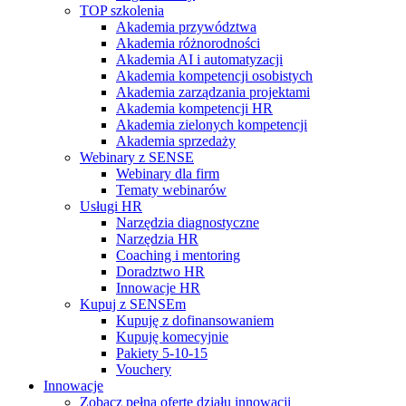
TOP szkolenia
Akademia przywództwa
Akademia różnorodności
Akademia AI i automatyzacji
Akademia kompetencji osobistych
Akademia zarządzania projektami
Akademia kompetencji HR
Akademia zielonych kompetencji
Akademia sprzedaży
Webinary z SENSE
Webinary dla firm
Tematy webinarów
Usługi HR
Narzędzia diagnostyczne
Narzędzia HR
Coaching i mentoring
Doradztwo HR
Innowacje HR
Kupuj z SENSEm
Kupuję z dofinansowaniem
Kupuję komecyjnie
Pakiety 5-10-15
Vouchery
Innowacje
Zobacz pełną ofertę działu innowacji