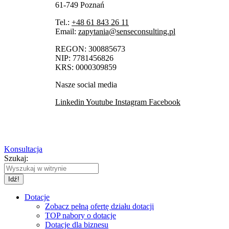
61-749 Poznań
Tel.:
+48 61 843 26 11
Email:
zapytania@senseconsulting.pl
REGON: 300885673
NIP: 7781456826
KRS: 0000309859
Nasze social media
Linkedin
Youtube
Instagram
Facebook
Konsultacja
Szukaj:
Dotacje
Zobacz pełną ofertę działu dotacji
TOP nabory o dotacje
Dotacje dla biznesu