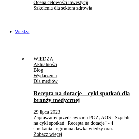
Ocena celowości inwestycji
Szkolenia dla sektora zdrowia
Wiedza
WIEDZA
Aktualności
Blog
Wydarzenia
Dla mediów
Recepta na dotacje – cykl spotkań dla
branży medycznej
29 lipca 2023
Zapraszamy przedstawicieli POZ, AOS i Szpitali
na cykl spotkań "Recepta na dotacje" - 4
spotkania i ogromna dawka wiedzy oraz...
Zobacz więcej