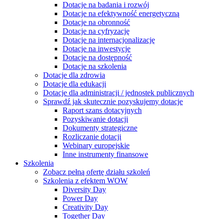
Dotacje na badania i rozwój
Dotacje na efektywność energetyczną
Dotacje na obronność
Dotacje na cyfryzację
Dotacje na internacjonalizację
Dotacje na inwestycje
Dotacje na dostępność
Dotacje na szkolenia
Dotacje dla zdrowia
Dotacje dla edukacji
Dotacje dla administracji / jednostek publicznych
Sprawdź jak skutecznie pozyskujemy dotacje
Raport szans dotacyjnych
Pozyskiwanie dotacji
Dokumenty strategiczne
Rozliczanie dotacji
Webinary europejskie
Inne instrumenty finansowe
Szkolenia
Zobacz pełną ofertę działu szkoleń
Szkolenia z efektem WOW
Diversity Day
Power Day
Creativity Day
Together Day