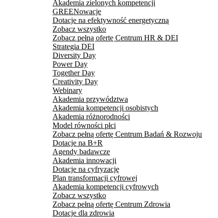
Akademia zielonych kompetencji
GREENowacje
Dotacje na efektywność energetyczną
Zobacz wszystko
Zobacz pełną ofertę Centrum HR & DEI
Strategia DEI
Diversity Day
Power Day
Together Day
Creativity Day
Webinary
Akademia przywództwa
Akademia kompetencji osobistych
Akademia różnorodności
Model równości płci
Zobacz pełną ofertę Centrum Badań & Rozwoju
Dotacje na B+R
Agendy badawcze
Akademia innowacji
Dotacje na cyfryzację
Plan transformacji cyfrowej
Akademia kompetencji cyfrowych
Zobacz wszystko
Zobacz pełną ofertę Centrum Zdrowia
Dotacje dla zdrowia