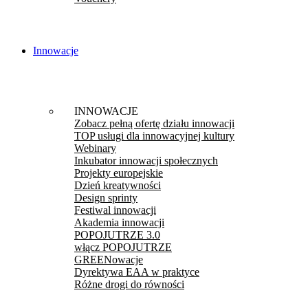
Innowacje
INNOWACJE
Zobacz pełną ofertę działu innowacji
TOP usługi dla innowacyjnej kultury
Webinary
Inkubator innowacji społecznych
Projekty europejskie
Dzień kreatywności
Design sprinty
Festiwal innowacji
Akademia innowacji
POPOJUTRZE 3.0
włącz POPOJUTRZE
GREENowacje
Dyrektywa EAA w praktyce
Różne drogi do równości