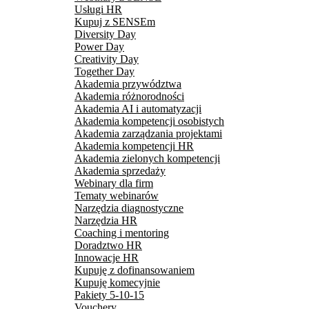
Usługi HR
Kupuj z SENSEm
Diversity Day
Power Day
Creativity Day
Together Day
Akademia przywództwa
Akademia różnorodności
Akademia AI i automatyzacji
Akademia kompetencji osobistych
Akademia zarządzania projektami
Akademia kompetencji HR
Akademia zielonych kompetencji
Akademia sprzedaży
Webinary dla firm
Tematy webinarów
Narzędzia diagnostyczne
Narzędzia HR
Coaching i mentoring
Doradztwo HR
Innowacje HR
Kupuję z dofinansowaniem
Kupuję komecyjnie
Pakiety 5-10-15
Vouchery