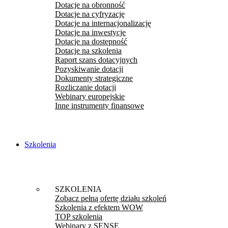
Dotacje na obronność
Dotacje na cyfryzację
Dotacje na internacjonalizację
Dotacje na inwestycje
Dotacje na dostępność
Dotacje na szkolenia
Raport szans dotacyjnych
Pozyskiwanie dotacji
Dokumenty strategiczne
Rozliczanie dotacji
Webinary europejskie
Inne instrumenty finansowe
Szkolenia
SZKOLENIA
Zobacz pełną ofertę działu szkoleń
Szkolenia z efektem WOW
TOP szkolenia
Webinary z SENSE