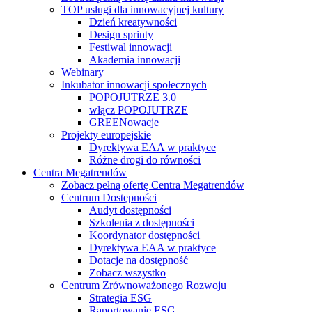
TOP usługi dla innowacyjnej kultury
Dzień kreatywności
Design sprinty
Festiwal innowacji
Akademia innowacji
Webinary
Inkubator innowacji społecznych
POPOJUTRZE 3.0
włącz POPOJUTRZE
GREENowacje
Projekty europejskie
Dyrektywa EAA w praktyce
Różne drogi do równości
Centra Megatrendów
Zobacz pełną ofertę Centra Megatrendów
Centrum Dostępności
Audyt dostępności
Szkolenia z dostępności
Koordynator dostępności
Dyrektywa EAA w praktyce
Dotacje na dostępność
Zobacz wszystko
Centrum Zrównoważonego Rozwoju
Strategia ESG
Raportowanie ESG