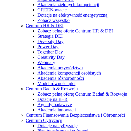
Akademia zielonych kompetencji
GREENowacje
Dotacje na efektywność energetyczną
Zobacz wszystko
Centrum HR & DEI
Zobacz pełną ofertę Centrum HR & DEI
Strategia DEI
Diversity Day
Power Day
Together Day
Creativity Day
Webinary
Akademia przywództwa
Akademia kompetencji osobistych
Akademia różnorodności
Model równości płci
Centrum Badań & Rozwoju
Zobacz pełną ofertę Centrum Badań & Rozwoju
Dotacje na B+R
Agendy badawcze
Akademia innowacji
Centrum Finansowania Bezpieczeństwa i Obronności
Centrum Cyfryzacji
Dotacje na cyfryzację
Plan transformacji cyfrowej