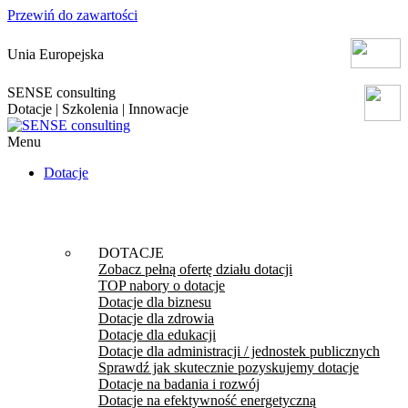
Przewiń do zawartości
Unia Europejska
SENSE consulting
Dotacje | Szkolenia | Innowacje
Menu
Dotacje
DOTACJE
Zobacz pełną ofertę działu dotacji
TOP nabory o dotacje
Dotacje dla biznesu
Dotacje dla zdrowia
Dotacje dla edukacji
Dotacje dla administracji / jednostek publicznych
Sprawdź jak skutecznie pozyskujemy dotacje
Dotacje na badania i rozwój
Dotacje na efektywność energetyczną