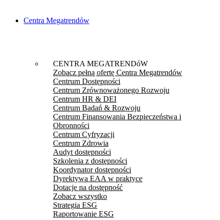
Centra Megatrendów
CENTRA MEGATRENDóW
Zobacz pełną ofertę Centra Megatrendów
Centrum Dostępności
Centrum Zrównoważonego Rozwoju
Centrum HR & DEI
Centrum Badań & Rozwoju
Centrum Finansowania Bezpieczeństwa i
Obronności
Centrum Cyfryzacji
Centrum Zdrowia
Audyt dostępności
Szkolenia z dostępności
Koordynator dostępności
Dyrektywa EAA w praktyce
Dotacje na dostępność
Zobacz wszystko
Strategia ESG
Raportowanie ESG