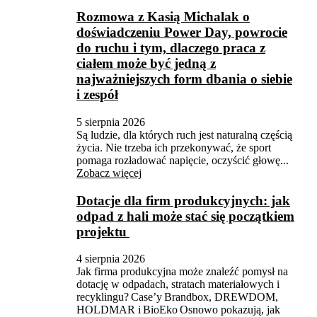
Rozmowa z Kasią Michalak o
doświadczeniu Power Day, powrocie
do ruchu i tym, dlaczego praca z
ciałem może być jedną z
najważniejszych form dbania o siebie
i zespół
5 sierpnia 2026
Są ludzie, dla których ruch jest naturalną częścią
życia. Nie trzeba ich przekonywać, że sport
pomaga rozładować napięcie, oczyścić głowę...
Zobacz więcej
Dotacje dla firm produkcyjnych: jak
odpad z hali może stać się początkiem
projektu
4 sierpnia 2026
Jak firma produkcyjna może znaleźć pomysł na
dotację w odpadach, stratach materiałowych i
recyklingu? Case’y Brandbox, DREWDOM,
HOLDMAR i BioEko Osnowo pokazują, jak