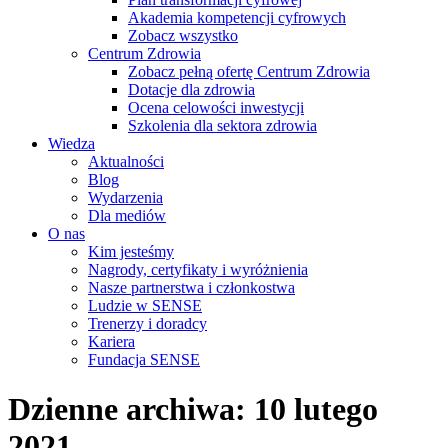
Akademia kompetencji cyfrowych
Zobacz wszystko
Centrum Zdrowia
Zobacz pełną ofertę Centrum Zdrowia
Dotacje dla zdrowia
Ocena celowości inwestycji
Szkolenia dla sektora zdrowia
Wiedza
Aktualności
Blog
Wydarzenia
Dla mediów
O nas
Kim jesteśmy
Nagrody, certyfikaty i wyróżnienia
Nasze partnerstwa i członkostwa
Ludzie w SENSE
Trenerzy i doradcy
Kariera
Fundacja SENSE
Dzienne archiwa:
10 lutego
2021