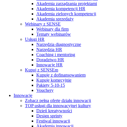
Akademia zarządzania projektami
Akademia kompetencji HR
Akademia zielonych kompetencji
Akademia sprzedaży
Webinary z SENSE
Webinary dla firm
Tematy webinarów
Usługi HR
Narzędzia diagnostyczne
Narzędzia HR
Coaching i mentoring
Doradztwo HR
Innowacje HR
Kupuj z SENSEm
Kupuję z dofinansowaniem
Kupuję komecyjnie
Pakiety 5-10-15
Vouchery
Innowacje
Zobacz pełną ofertę działu innowacji
TOP usługi dla innowacyjnej kultury
Dzień kreatywności
Design sprinty
Festiwal innowacji
Akademia innowacji