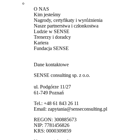
O NAS
Kim jesteśmy
Nagrody, certyfikaty i wyróżnienia
Nasze partnerstwa i członkostwa
Ludzie w SENSE
Trenerzy i doradcy
Kariera
Fundacja SENSE
Dane kontaktowe
SENSE consulting sp. z o.o.
ul. Podgórze 11/27
61-749 Poznań
Tel.:
+48 61 843 26 11
Email:
zapytania@senseconsulting.pl
REGON: 300885673
NIP: 7781456826
KRS: 0000309859