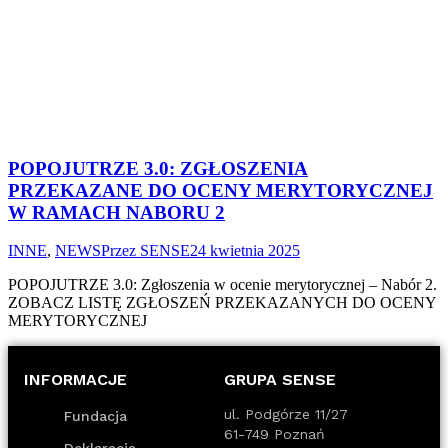
POPOJUTRZE 3.0: ZGŁOSZENIA
PRZEKAZANE DO OCENY MERYTORYCZNEJ
W RAMACH NABORU 2
INNE
,
NEWS
Przez
SENSE2
4 kwietnia 2025
POPOJUTRZE 3.0: Zgłoszenia w ocenie merytorycznej – Nabór 2.
ZOBACZ LISTĘ ZGŁOSZEŃ PRZEKAZANYCH DO OCENY
MERYTORYCZNEJ
INFORMACJE
GRUPA SENSE
ul. Podgórze 11/27
Fundacja
61-749 Poznań