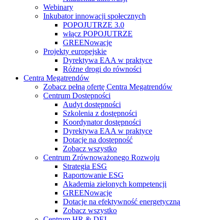
Webinary
Inkubator innowacji społecznych
POPOJUTRZE 3.0
włącz POPOJUTRZE
GREENowacje
Projekty europejskie
Dyrektywa EAA w praktyce
Różne drogi do równości
Centra Megatrendów
Zobacz pełną ofertę Centra Megatrendów
Centrum Dostępności
Audyt dostępności
Szkolenia z dostępności
Koordynator dostępności
Dyrektywa EAA w praktyce
Dotacje na dostępność
Zobacz wszystko
Centrum Zrównoważonego Rozwoju
Strategia ESG
Raportowanie ESG
Akademia zielonych kompetencji
GREENowacje
Dotacje na efektywność energetyczną
Zobacz wszystko
Centrum HR & DEI