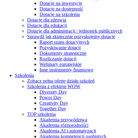
Dotacje na inwestycje
Dotacje na dostępność
Dotacje na szkolenia
Dotacje dla zdrowia
Dotacje dla edukacji
Dotacje dla administracji / jednostek publicznych
Sprawdź jak skutecznie pozyskujemy dotacje
Raport szans dotacyjnych
Pozyskiwanie dotacji
Dokumenty strategiczne
Rozliczanie dotacji
Webinary europejskie
Inne instrumenty finansowe
Szkolenia
Zobacz pełną ofertę działu szkoleń
Szkolenia z efektem WOW
Diversity Day
Power Day
Creativity Day
Together Day
TOP szkolenia
Akademia przywództwa
Akademia różnorodności
Akademia AI i automatyzacji
Akademia kompetencji osobistych