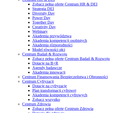
Zobacz pełną ofertę Centrum HR & DEI
Strategia DEI
Diversity Day
Power Day
Together Day
Creativity Day
Webinary
Akademia przywództwa
Akademia kompetencji osobistych
Akademia różnorodności
Model równości płci
Centrum Badań & Rozwoju
Zobacz pełną ofertę Centrum Badań & Rozwoju
Dotacje na B+R
Agendy badawcze
Akademia innowacji
Centrum Finansowania Bezpieczeństwa i Obronności
Centrum Cyfryzacji
Dotacje na cyfryzację
Plan transformacji cyfrowej
Akademia kompetencji cyfrowych
Zobacz wszystko
Centrum Zdrowia
Zobacz pełną ofertę Centrum Zdrowia