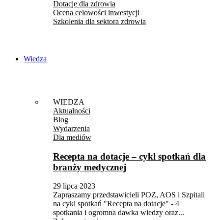
Dotacje dla zdrowia
Ocena celowości inwestycji
Szkolenia dla sektora zdrowia
Wiedza
WIEDZA
Aktualności
Blog
Wydarzenia
Dla mediów
Recepta na dotacje – cykl spotkań dla
branży medycznej
29 lipca 2023
Zapraszamy przedstawicieli POZ, AOS i Szpitali
na cykl spotkań "Recepta na dotacje" - 4
spotkania i ogromna dawka wiedzy oraz...