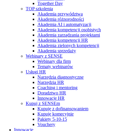
Together Day
TOP szkolenia
Akademia przywództwa
Akademia różnorodności
Akademia AI i automatyzacji
Akademia kompetencji osobistych
Akademia zarządzania projektami
Akademia kompetencji HR
Akademia zielonych kompetencji
Akademia sprzedaży
Webinary z SENSE
Webinary dla firm
Tematy webinarów
Usługi HR
Narzędzia diagnostyczne
Narzędzia HR
Coaching i mentoring
Doradztwo HR
Innowacje HR
Kupuj z SENSEm
Kupuję z dofinansowaniem
Kupuję komecyjnie
Pakiety 5-10-15
Vouchery
Innowacje