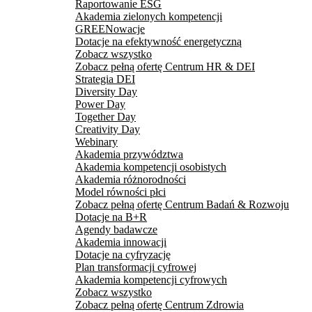
Raportowanie ESG
Akademia zielonych kompetencji
GREENowacje
Dotacje na efektywność energetyczną
Zobacz wszystko
Zobacz pełną ofertę Centrum HR & DEI
Strategia DEI
Diversity Day
Power Day
Together Day
Creativity Day
Webinary
Akademia przywództwa
Akademia kompetencji osobistych
Akademia różnorodności
Model równości płci
Zobacz pełną ofertę Centrum Badań & Rozwoju
Dotacje na B+R
Agendy badawcze
Akademia innowacji
Dotacje na cyfryzację
Plan transformacji cyfrowej
Akademia kompetencji cyfrowych
Zobacz wszystko
Zobacz pełną ofertę Centrum Zdrowia