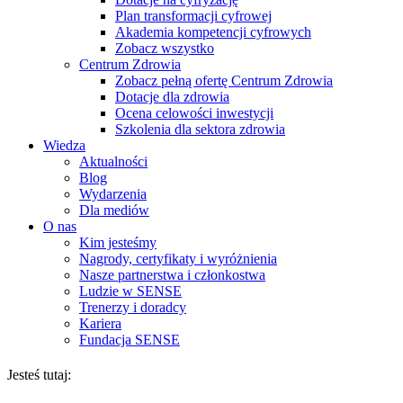
Plan transformacji cyfrowej
Akademia kompetencji cyfrowych
Zobacz wszystko
Centrum Zdrowia
Zobacz pełną ofertę Centrum Zdrowia
Dotacje dla zdrowia
Ocena celowości inwestycji
Szkolenia dla sektora zdrowia
Wiedza
Aktualności
Blog
Wydarzenia
Dla mediów
O nas
Kim jesteśmy
Nagrody, certyfikaty i wyróżnienia
Nasze partnerstwa i członkostwa
Ludzie w SENSE
Trenerzy i doradcy
Kariera
Fundacja SENSE
Jesteś tutaj: