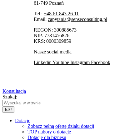
61-749 Poznań
Tel.:
+48 61 843 26 11
Email:
zapytania@senseconsulting.pl
REGON: 300885673
NIP: 7781456826
KRS: 0000309859
Nasze social media
Linkedin
Youtube
Instagram
Facebook
Konsultacja
Szukaj:
Dotacje
Zobacz pełną ofertę działu dotacji
TOP nabory o dotacje
Dotacje dla biznesu