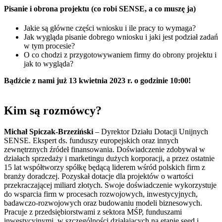
Pisanie i obrona projektu (co robi SENSE, a co muszę ja)
Jakie są główne części wniosku i ile pracy to wymaga?
Jak wygląda pisanie dobrego wniosku i jaki jest podział zadań
w tym procesie?
O co chodzi z przygotowywaniem firmy do obrony projektu i
jak to wygląda?
Bądźcie z nami już 13 kwietnia 2023 r. o godzinie 10:00!
Kim są rozmówcy?
Michał Spiczak-Brzeziński
– Dyrektor Działu Dotacji Unijnych
SENSE. Ekspert ds. funduszy europejskich oraz innych
zewnętrznych źródeł finansowania. Doświadczenie zdobywał w
działach sprzedaży i marketingu dużych korporacji, a przez ostatnie
15 lat współtworzy spółkę będącą liderem wśród polskich firm z
branży doradczej. Pozyskał dotacje dla projektów o wartości
przekraczającej miliard złotych. Swoje doświadczenie wykorzystuje
do wsparcia firm w procesach rozwojowych, inwestycyjnych,
badawczo-rozwojowych oraz budowaniu modeli biznesowych.
Pracuje z przedsiębiorstwami z sektora MŚP, funduszami
inwestycyjnymi, w szczególności działających na etapie seed i