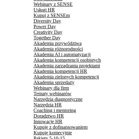
Webinary z SENSE
Usługi HR
Kupuj z SENSEm
Diversity Day
Power Day
Creativity Day
Together Day
Akademia przywództwa
Akademia różnorodności
Akademia AI i automatyzacji
Akademia kompetencji osobistych
Akademia zarządzania projektami
Akademia kompetencji HR
Akademia zielonych kompetencji
Akademia sprzedaży
Webinary dla firm
Tematy webinarów
Narzędzia diagnostyczne
Narzędzia HR
Coaching i mentoring
Doradztwo HR
Innowacje HR
Kupuję z dofinansowaniem
Kupuję komecyjnie
Pakiety 5-10-15