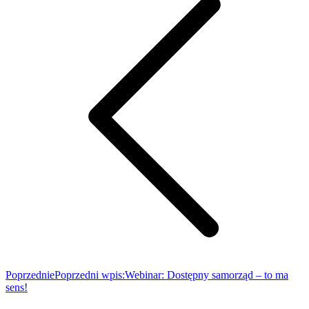
Poprzednie
Poprzedni wpis:
Webinar: Dostępny samorząd – to ma
sens!