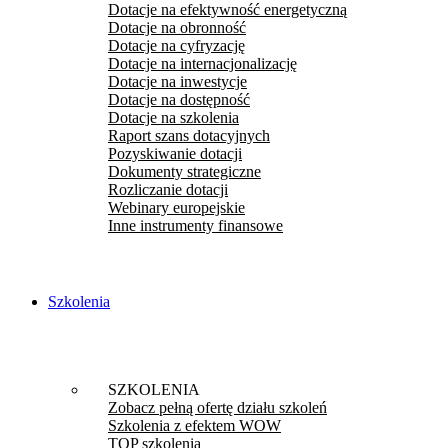
Dotacje na efektywność energetyczną
Dotacje na obronność
Dotacje na cyfryzację
Dotacje na internacjonalizację
Dotacje na inwestycje
Dotacje na dostępność
Dotacje na szkolenia
Raport szans dotacyjnych
Pozyskiwanie dotacji
Dokumenty strategiczne
Rozliczanie dotacji
Webinary europejskie
Inne instrumenty finansowe
Szkolenia
SZKOLENIA
Zobacz pełną ofertę działu szkoleń
Szkolenia z efektem WOW
TOP szkolenia