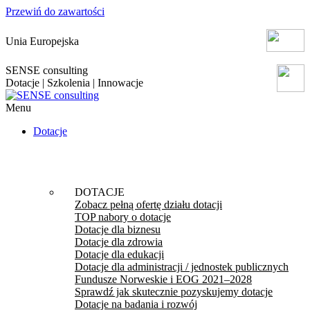
Przewiń do zawartości
Unia Europejska
SENSE consulting
Dotacje | Szkolenia | Innowacje
Menu
Dotacje
DOTACJE
Zobacz pełną ofertę działu dotacji
TOP nabory o dotacje
Dotacje dla biznesu
Dotacje dla zdrowia
Dotacje dla edukacji
Dotacje dla administracji / jednostek publicznych
Fundusze Norweskie i EOG 2021–2028
Sprawdź jak skutecznie pozyskujemy dotacje
Dotacje na badania i rozwój