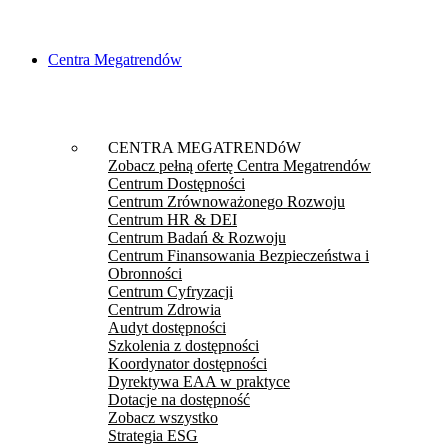
Centra Megatrendów
CENTRA MEGATRENDóW
Zobacz pełną ofertę Centra Megatrendów
Centrum Dostępności
Centrum Zrównoważonego Rozwoju
Centrum HR & DEI
Centrum Badań & Rozwoju
Centrum Finansowania Bezpieczeństwa i
Obronności
Centrum Cyfryzacji
Centrum Zdrowia
Audyt dostępności
Szkolenia z dostępności
Koordynator dostępności
Dyrektywa EAA w praktyce
Dotacje na dostępność
Zobacz wszystko
Strategia ESG