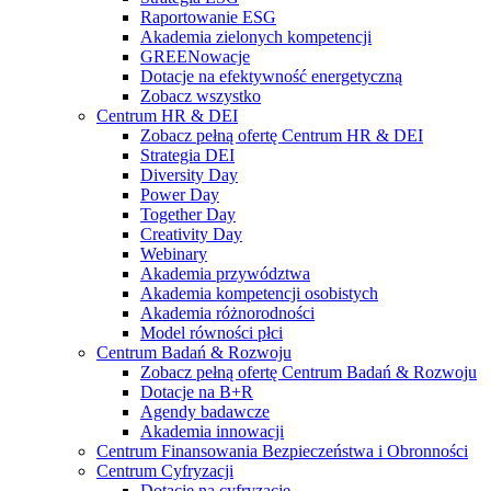
Raportowanie ESG
Akademia zielonych kompetencji
GREENowacje
Dotacje na efektywność energetyczną
Zobacz wszystko
Centrum HR & DEI
Zobacz pełną ofertę Centrum HR & DEI
Strategia DEI
Diversity Day
Power Day
Together Day
Creativity Day
Webinary
Akademia przywództwa
Akademia kompetencji osobistych
Akademia różnorodności
Model równości płci
Centrum Badań & Rozwoju
Zobacz pełną ofertę Centrum Badań & Rozwoju
Dotacje na B+R
Agendy badawcze
Akademia innowacji
Centrum Finansowania Bezpieczeństwa i Obronności
Centrum Cyfryzacji
Dotacje na cyfryzację