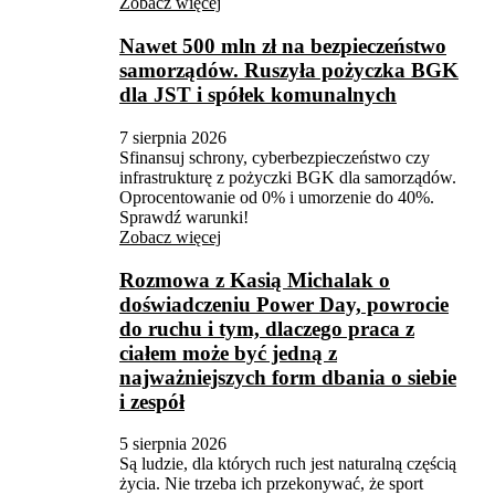
Zobacz więcej
Nawet 500 mln zł na bezpieczeństwo
samorządów. Ruszyła pożyczka BGK
dla JST i spółek komunalnych
7 sierpnia 2026
Sfinansuj schrony, cyberbezpieczeństwo czy
infrastrukturę z pożyczki BGK dla samorządów.
Oprocentowanie od 0% i umorzenie do 40%.
Sprawdź warunki!
Zobacz więcej
Rozmowa z Kasią Michalak o
doświadczeniu Power Day, powrocie
do ruchu i tym, dlaczego praca z
ciałem może być jedną z
najważniejszych form dbania o siebie
i zespół
5 sierpnia 2026
Są ludzie, dla których ruch jest naturalną częścią
życia. Nie trzeba ich przekonywać, że sport