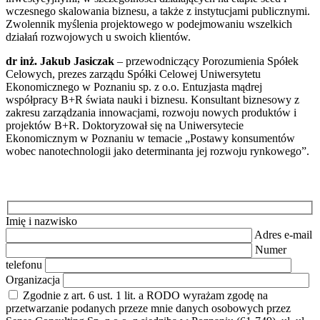
wczesnego skalowania biznesu, a także z instytucjami publicznymi.
Zwolennik myślenia projektowego w podejmowaniu wszelkich
działań rozwojowych u swoich klientów.
dr inż. Jakub Jasiczak
– przewodniczący Porozumienia Spółek
Celowych, prezes zarządu Spółki Celowej Uniwersytetu
Ekonomicznego w Poznaniu sp. z o.o. Entuzjasta mądrej
współpracy B+R świata nauki i biznesu. Konsultant biznesowy z
zakresu zarządzania innowacjami, rozwoju nowych produktów i
projektów B+R. Doktoryzował się na Uniwersytecie
Ekonomicznym w Poznaniu w temacie „Postawy konsumentów
wobec nanotechnologii jako determinanta jej rozwoju rynkowego”.
Wypełnij formularz i zarezerwuj miejsce dla siebie!
Imię i nazwisko
Adres e-mail
Numer
telefonu
Organizacja
Zgodnie z art. 6 ust. 1 lit. a RODO wyrażam zgodę na
przetwarzanie podanych przeze mnie danych osobowych przez