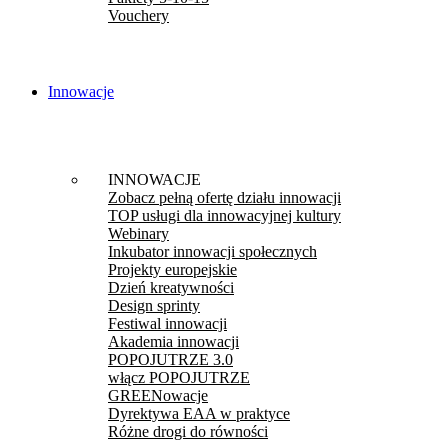
Vouchery
Innowacje
INNOWACJE
Zobacz pełną ofertę działu innowacji
TOP usługi dla innowacyjnej kultury
Webinary
Inkubator innowacji społecznych
Projekty europejskie
Dzień kreatywności
Design sprinty
Festiwal innowacji
Akademia innowacji
POPOJUTRZE 3.0
włącz POPOJUTRZE
GREENowacje
Dyrektywa EAA w praktyce
Różne drogi do równości