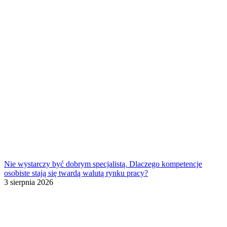
Nie wystarczy być dobrym specjalistą. Dlaczego kompetencje
osobiste stają się twardą walutą rynku pracy?
3 sierpnia 2026