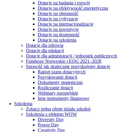
Dotacje na badania i rozwój
Dotacje na efektywność energetyczną
Dotacje na obronność
Dotacje na cyfryzację
Dotacje na internacjonalizację
Dotacje na inwestycje
Dotacje na dostępność
Dotacje na szkolenia
Dotacje dla zdrowia
Dotacje dla edukacji
Dotacje dla administracji / jednostek publicznych
Fundusze Norweskie i EOG 2021–2028
Sprawdź jak skutecznie pozyskujemy dotacje
Raport szans dotacyjnych
Pozyskiwanie dotacji
Dokumenty strategiczne
Rozliczanie dotacji
Webinary europejskie
Inne instrumenty finansowe
Szkolenia
Zobacz pełną ofertę działu szkoleń
Szkolenia z efektem WOW
Diversity Day
Power Day
Creativity Day