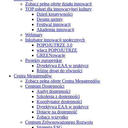
Zobacz pełną ofertę działu innowacji
TOP usługi dla innowacyjnej kultury
Dzień kreatywności
Design sprinty
Festiwal innowacji
Akademia innowacji
Webinary
Inkubator innowacji społecznych
POPOJUTRZE 3.0
włącz POPOJUTRZE
GREENowacje
Projekty europejskie
Dyrektywa EAA w praktyce
Różne drogi do równości
Centra Megatrendów
Zobacz pełną ofertę Centra Megatrendów
Centrum Dostępności
Audyt dostępności
Szkolenia z dostępności
Koordynator dostępności
Dyrektywa EAA w praktyce
Dotacje na dostępność
Zobacz wszystko
Centrum Zrównoważonego Rozwoju
Strategia ESG