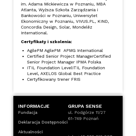
im. Adama Mickiewicza w Poznaniu, MBA
Atlanta, Wyższa Szkoła Zarządzania i
Bankowości w Poznaniu, Uniwersytet
Ekonomiczny w Poznaniu, VIVUS.PL, KIND,
Concordia Design, Solar, Mondelēz
International.
Certyfikaty i szkolenia:
AgilePM AgilePM APMG International
Certified Senior Project ManagerCertified
Senior Project Manager IPMA Polska
ITIL Foundation LevelITIL Foundation
Level, AXELOS Global Best Practice
Certyfikowany trener FRIS
INFORMACJE
GRUPA SENSE
Fundacja
ul. Podgórze 11/27
61-749 Poznań
Deklaracja Dostępności
Aktualności