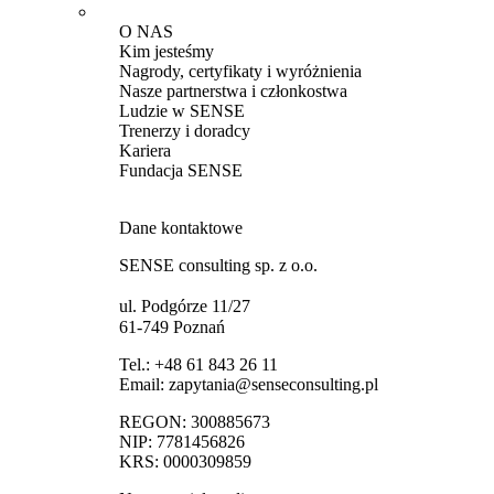
O NAS
Kim jesteśmy
Nagrody, certyfikaty i wyróżnienia
Nasze partnerstwa i członkostwa
Ludzie w SENSE
Trenerzy i doradcy
Kariera
Fundacja SENSE
Dane kontaktowe
SENSE consulting sp. z o.o.
ul. Podgórze 11/27
61-749 Poznań
Tel.:
+48 61 843 26 11
Email:
zapytania@senseconsulting.pl
REGON: 300885673
NIP: 7781456826
KRS: 0000309859