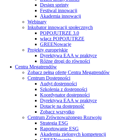
Design sprinty
Festiwal innowacji
Akademia innowacji
Webinary
Inkubator innowacji społecznych
POPOJUTRZE 3.0
włącz POPOJUTRZE
GREENowacje
Projekty europejskie
Dyrektywa EAA w praktyce
Różne drogi do równości
Centra Megatrendów
Zobacz pełną ofertę Centra Megatrendów
Centrum Dostępności
Audyt dostępności
Szkolenia z dostępności
Koordynator dostępności
Dyrektywa EAA w praktyce
Dotacje na dostępność
Zobacz wszystko
Centrum Zrównoważonego Rozwoju
Strategia ESG
Raportowanie ESG
Akademia zielonych kompetencji
GREENowacje