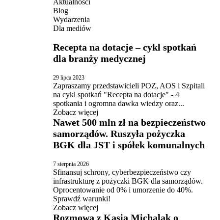
Aktualności
Blog
Wydarzenia
Dla mediów
Recepta na dotacje – cykl spotkań
dla branży medycznej
29 lipca 2023
Zapraszamy przedstawicieli POZ, AOS i Szpitali
na cykl spotkań "Recepta na dotacje" - 4
spotkania i ogromna dawka wiedzy oraz...
Zobacz więcej
Nawet 500 mln zł na bezpieczeństwo
samorządów. Ruszyła pożyczka
BGK dla JST i spółek komunalnych
7 sierpnia 2026
Sfinansuj schrony, cyberbezpieczeństwo czy
infrastrukturę z pożyczki BGK dla samorządów.
Oprocentowanie od 0% i umorzenie do 40%.
Sprawdź warunki!
Zobacz więcej
Rozmowa z Kasią Michalak o