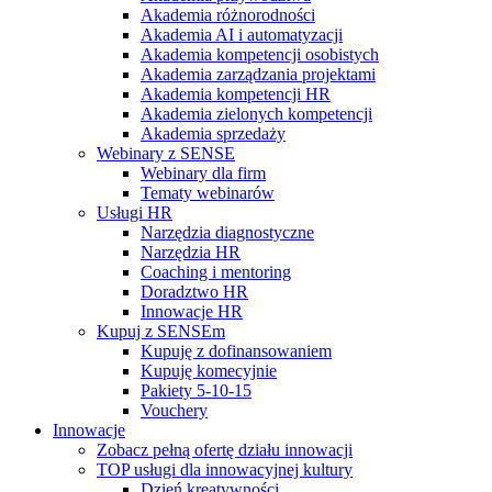
Akademia różnorodności
Akademia AI i automatyzacji
Akademia kompetencji osobistych
Akademia zarządzania projektami
Akademia kompetencji HR
Akademia zielonych kompetencji
Akademia sprzedaży
Webinary z SENSE
Webinary dla firm
Tematy webinarów
Usługi HR
Narzędzia diagnostyczne
Narzędzia HR
Coaching i mentoring
Doradztwo HR
Innowacje HR
Kupuj z SENSEm
Kupuję z dofinansowaniem
Kupuję komecyjnie
Pakiety 5-10-15
Vouchery
Innowacje
Zobacz pełną ofertę działu innowacji
TOP usługi dla innowacyjnej kultury
Dzień kreatywności