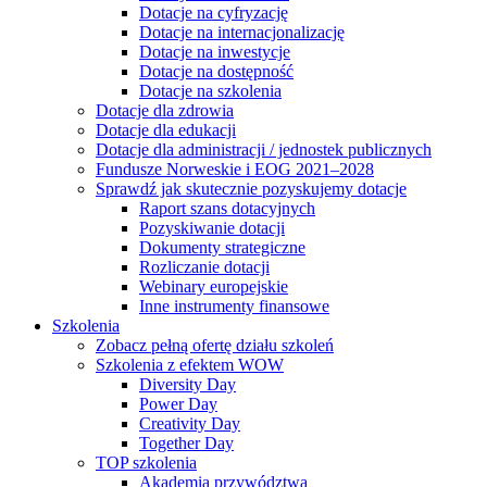
Dotacje na cyfryzację
Dotacje na internacjonalizację
Dotacje na inwestycje
Dotacje na dostępność
Dotacje na szkolenia
Dotacje dla zdrowia
Dotacje dla edukacji
Dotacje dla administracji / jednostek publicznych
Fundusze Norweskie i EOG 2021–2028
Sprawdź jak skutecznie pozyskujemy dotacje
Raport szans dotacyjnych
Pozyskiwanie dotacji
Dokumenty strategiczne
Rozliczanie dotacji
Webinary europejskie
Inne instrumenty finansowe
Szkolenia
Zobacz pełną ofertę działu szkoleń
Szkolenia z efektem WOW
Diversity Day
Power Day
Creativity Day
Together Day
TOP szkolenia
Akademia przywództwa