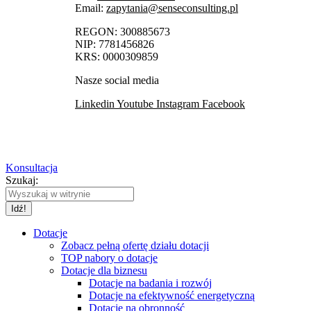
Email:
zapytania@senseconsulting.pl
REGON: 300885673
NIP: 7781456826
KRS: 0000309859
Nasze social media
Linkedin
Youtube
Instagram
Facebook
Konsultacja
Szukaj:
Dotacje
Zobacz pełną ofertę działu dotacji
TOP nabory o dotacje
Dotacje dla biznesu
Dotacje na badania i rozwój
Dotacje na efektywność energetyczną
Dotacje na obronność