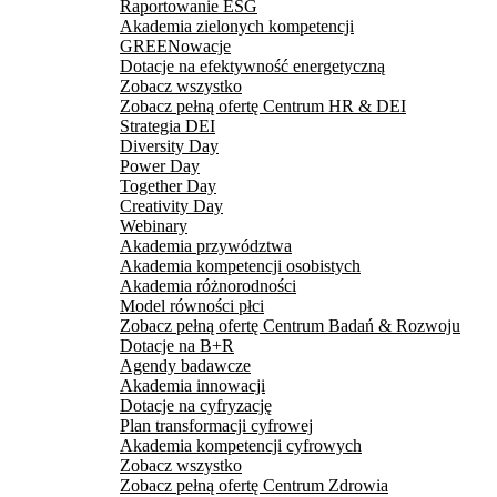
Raportowanie ESG
Akademia zielonych kompetencji
GREENowacje
Dotacje na efektywność energetyczną
Zobacz wszystko
Zobacz pełną ofertę Centrum HR & DEI
Strategia DEI
Diversity Day
Power Day
Together Day
Creativity Day
Webinary
Akademia przywództwa
Akademia kompetencji osobistych
Akademia różnorodności
Model równości płci
Zobacz pełną ofertę Centrum Badań & Rozwoju
Dotacje na B+R
Agendy badawcze
Akademia innowacji
Dotacje na cyfryzację
Plan transformacji cyfrowej
Akademia kompetencji cyfrowych
Zobacz wszystko
Zobacz pełną ofertę Centrum Zdrowia