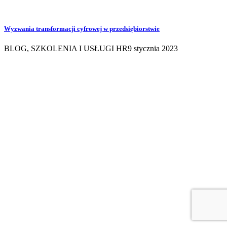
Wyzwania transformacji cyfrowej w przedsiębiorstwie
BLOG
,
SZKOLENIA I USŁUGI HR
9 stycznia 2023