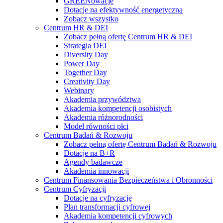
GREENowacje
Dotacje na efektywność energetyczną
Zobacz wszystko
Centrum HR & DEI
Zobacz pełną ofertę Centrum HR & DEI
Strategia DEI
Diversity Day
Power Day
Together Day
Creativity Day
Webinary
Akademia przywództwa
Akademia kompetencji osobistych
Akademia różnorodności
Model równości płci
Centrum Badań & Rozwoju
Zobacz pełną ofertę Centrum Badań & Rozwoju
Dotacje na B+R
Agendy badawcze
Akademia innowacji
Centrum Finansowania Bezpieczeństwa i Obronności
Centrum Cyfryzacji
Dotacje na cyfryzację
Plan transformacji cyfrowej
Akademia kompetencji cyfrowych