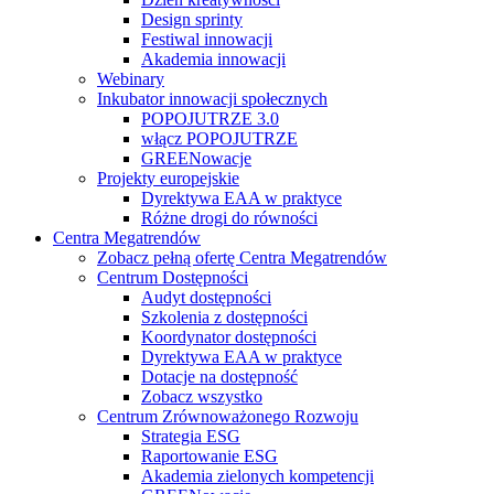
Design sprinty
Festiwal innowacji
Akademia innowacji
Webinary
Inkubator innowacji społecznych
POPOJUTRZE 3.0
włącz POPOJUTRZE
GREENowacje
Projekty europejskie
Dyrektywa EAA w praktyce
Różne drogi do równości
Centra Megatrendów
Zobacz pełną ofertę Centra Megatrendów
Centrum Dostępności
Audyt dostępności
Szkolenia z dostępności
Koordynator dostępności
Dyrektywa EAA w praktyce
Dotacje na dostępność
Zobacz wszystko
Centrum Zrównoważonego Rozwoju
Strategia ESG
Raportowanie ESG
Akademia zielonych kompetencji