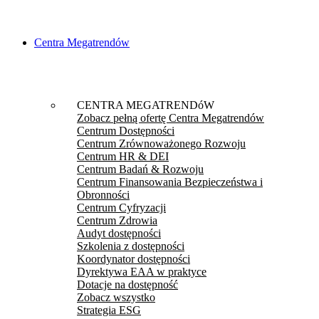
Centra Megatrendów
CENTRA MEGATRENDóW
Zobacz pełną ofertę Centra Megatrendów
Centrum Dostępności
Centrum Zrównoważonego Rozwoju
Centrum HR & DEI
Centrum Badań & Rozwoju
Centrum Finansowania Bezpieczeństwa i
Obronności
Centrum Cyfryzacji
Centrum Zdrowia
Audyt dostępności
Szkolenia z dostępności
Koordynator dostępności
Dyrektywa EAA w praktyce
Dotacje na dostępność
Zobacz wszystko
Strategia ESG