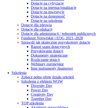
Dotacje na cyfryzację
Dotacje na internacjonalizację
Dotacje na inwestycje
Dotacje na dostępność
Dotacje na szkolenia
Dotacje dla zdrowia
Dotacje dla edukacji
Dotacje dla administracji / jednostek publicznych
Fundusze Norweskie i EOG 2021–2028
Sprawdź jak skutecznie pozyskujemy dotacje
Raport szans dotacyjnych
Pozyskiwanie dotacji
Dokumenty strategiczne
Rozliczanie dotacji
Webinary europejskie
Inne instrumenty finansowe
Szkolenia
Zobacz pełną ofertę działu szkoleń
Szkolenia z efektem WOW
Diversity Day
Power Day
Creativity Day
Together Day
TOP szkolenia
Akademia przywództwa