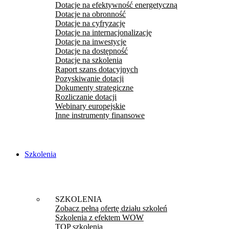
Dotacje na efektywność energetyczną
Dotacje na obronność
Dotacje na cyfryzację
Dotacje na internacjonalizację
Dotacje na inwestycje
Dotacje na dostępność
Dotacje na szkolenia
Raport szans dotacyjnych
Pozyskiwanie dotacji
Dokumenty strategiczne
Rozliczanie dotacji
Webinary europejskie
Inne instrumenty finansowe
Szkolenia
SZKOLENIA
Zobacz pełną ofertę działu szkoleń
Szkolenia z efektem WOW
TOP szkolenia