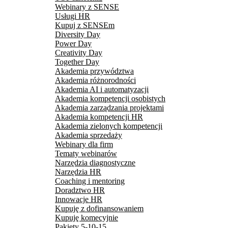
Webinary z SENSE
Usługi HR
Kupuj z SENSEm
Diversity Day
Power Day
Creativity Day
Together Day
Akademia przywództwa
Akademia różnorodności
Akademia AI i automatyzacji
Akademia kompetencji osobistych
Akademia zarządzania projektami
Akademia kompetencji HR
Akademia zielonych kompetencji
Akademia sprzedaży
Webinary dla firm
Tematy webinarów
Narzędzia diagnostyczne
Narzędzia HR
Coaching i mentoring
Doradztwo HR
Innowacje HR
Kupuję z dofinansowaniem
Kupuję komecyjnie
Pakiety 5-10-15