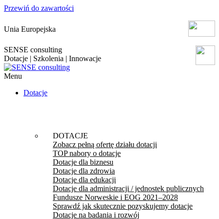
Przewiń do zawartości
Unia Europejska
SENSE consulting
Dotacje | Szkolenia | Innowacje
Menu
Dotacje
DOTACJE
Zobacz pełną ofertę działu dotacji
TOP nabory o dotacje
Dotacje dla biznesu
Dotacje dla zdrowia
Dotacje dla edukacji
Dotacje dla administracji / jednostek publicznych
Fundusze Norweskie i EOG 2021–2028
Sprawdź jak skutecznie pozyskujemy dotacje
Dotacje na badania i rozwój