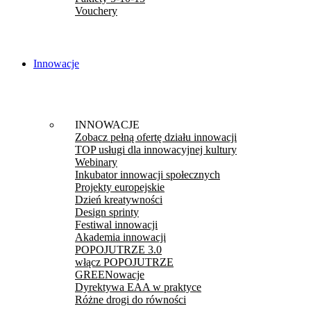
Vouchery
Innowacje
INNOWACJE
Zobacz pełną ofertę działu innowacji
TOP usługi dla innowacyjnej kultury
Webinary
Inkubator innowacji społecznych
Projekty europejskie
Dzień kreatywności
Design sprinty
Festiwal innowacji
Akademia innowacji
POPOJUTRZE 3.0
włącz POPOJUTRZE
GREENowacje
Dyrektywa EAA w praktyce
Różne drogi do równości