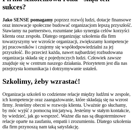
sukces?
Jako SENSE pomagamy
poprzez rozwój ludzi, dotacje finansowe
oraz innowacje społeczne budować organizacjom lepszą przyszłość.
Stawiamy na partnerstwo, rozumiane jako synergia celów korzyści
klienta oraz zespołu. Dlatego organizując szkolenia dla firm
towarzyszymy we wzroście organizacji, zwiększamy kompetencje
jej pracowników i czujemy się współodpowiedzialni za jej
przyszłość. Bo przecież każda, nawet najbardziej rozbudowana
organizacja składa się z pojedynczych ludzi. Człowiek zawsze
znajduje się w centrum naszego działania. Priorytetem jest dla nas
przejrzysta komunikacja i dotrzymywanie ustaleń.
Szkolimy, żeby wzrastać!
Organizacja szkoleń to codzienne relacje między ludźmi w zespole,
ich kompetencje oraz zaangażowanie, które składają się na wzrost
firmy. Jesteśmy obecni w rozwoju klienta. Uważnie go słuchamy,
by móc wyjść z pomocną inicjatywą. Jesteśmy w stałym kontakcie,
by wiedzieć, jak go wesprzeć. Ważne dla nas są długoterminowe
relacje oparte na zaufaniu, empatii i zrozumieniu. Dlatego szkolenia
dla firm przynoszą nam taką satysfakcję.