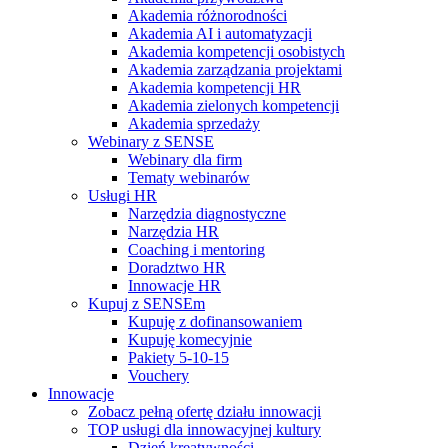
Akademia różnorodności
Akademia AI i automatyzacji
Akademia kompetencji osobistych
Akademia zarządzania projektami
Akademia kompetencji HR
Akademia zielonych kompetencji
Akademia sprzedaży
Webinary z SENSE
Webinary dla firm
Tematy webinarów
Usługi HR
Narzędzia diagnostyczne
Narzędzia HR
Coaching i mentoring
Doradztwo HR
Innowacje HR
Kupuj z SENSEm
Kupuję z dofinansowaniem
Kupuję komecyjnie
Pakiety 5-10-15
Vouchery
Innowacje
Zobacz pełną ofertę działu innowacji
TOP usługi dla innowacyjnej kultury
Dzień kreatywności