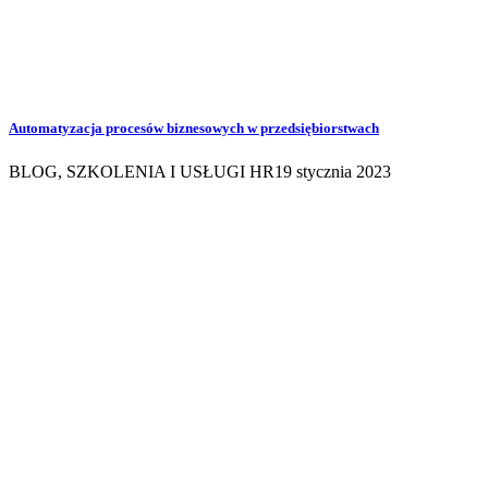
Automatyzacja procesów biznesowych w przedsiębiorstwach
BLOG
,
SZKOLENIA I USŁUGI HR
19 stycznia 2023