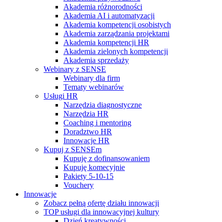
Akademia różnorodności
Akademia AI i automatyzacji
Akademia kompetencji osobistych
Akademia zarządzania projektami
Akademia kompetencji HR
Akademia zielonych kompetencji
Akademia sprzedaży
Webinary z SENSE
Webinary dla firm
Tematy webinarów
Usługi HR
Narzędzia diagnostyczne
Narzędzia HR
Coaching i mentoring
Doradztwo HR
Innowacje HR
Kupuj z SENSEm
Kupuję z dofinansowaniem
Kupuję komecyjnie
Pakiety 5-10-15
Vouchery
Innowacje
Zobacz pełną ofertę działu innowacji
TOP usługi dla innowacyjnej kultury
Dzień kreatywności