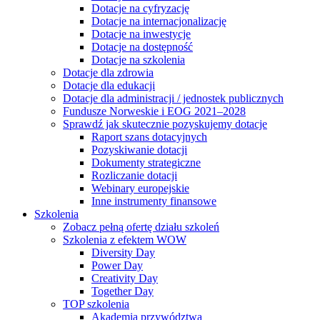
Dotacje na cyfryzację
Dotacje na internacjonalizację
Dotacje na inwestycje
Dotacje na dostępność
Dotacje na szkolenia
Dotacje dla zdrowia
Dotacje dla edukacji
Dotacje dla administracji / jednostek publicznych
Fundusze Norweskie i EOG 2021–2028
Sprawdź jak skutecznie pozyskujemy dotacje
Raport szans dotacyjnych
Pozyskiwanie dotacji
Dokumenty strategiczne
Rozliczanie dotacji
Webinary europejskie
Inne instrumenty finansowe
Szkolenia
Zobacz pełną ofertę działu szkoleń
Szkolenia z efektem WOW
Diversity Day
Power Day
Creativity Day
Together Day
TOP szkolenia
Akademia przywództwa