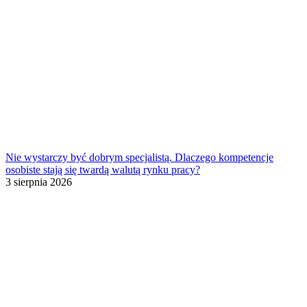
Nie wystarczy być dobrym specjalistą. Dlaczego kompetencje
osobiste stają się twardą walutą rynku pracy?
3 sierpnia 2026