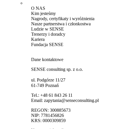
O NAS
Kim jesteśmy
Nagrody, certyfikaty i wyróżnienia
Nasze partnerstwa i członkostwa
Ludzie w SENSE
Trenerzy i doradcy
Kariera
Fundacja SENSE
Dane kontaktowe
SENSE consulting sp. z o.o.
ul. Podgórze 11/27
61-749 Poznań
Tel.:
+48 61 843 26 11
Email:
zapytania@senseconsulting.pl
REGON: 300885673
NIP: 7781456826
KRS: 0000309859