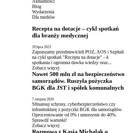
Aktualności
Blog
Wydarzenia
Dla mediów
Recepta na dotacje – cykl spotkań
dla branży medycznej
29 lipca 2023
Zapraszamy przedstawicieli POZ, AOS i Szpitali
na cykl spotkań "Recepta na dotacje" - 4
spotkania i ogromna dawka wiedzy oraz...
Zobacz więcej
Nawet 500 mln zł na bezpieczeństwo
samorządów. Ruszyła pożyczka
BGK dla JST i spółek komunalnych
7 sierpnia 2026
Sfinansuj schrony, cyberbezpieczeństwo czy
infrastrukturę z pożyczki BGK dla samorządów.
Oprocentowanie od 0% i umorzenie do 40%.
Sprawdź warunki!
Zobacz więcej
Rozmowa z Kasią Michalak o