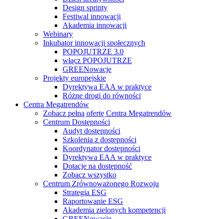
Design sprinty
Festiwal innowacji
Akademia innowacji
Webinary
Inkubator innowacji społecznych
POPOJUTRZE 3.0
włącz POPOJUTRZE
GREENowacje
Projekty europejskie
Dyrektywa EAA w praktyce
Różne drogi do równości
Centra Megatrendów
Zobacz pełną ofertę Centra Megatrendów
Centrum Dostępności
Audyt dostępności
Szkolenia z dostępności
Koordynator dostępności
Dyrektywa EAA w praktyce
Dotacje na dostępność
Zobacz wszystko
Centrum Zrównoważonego Rozwoju
Strategia ESG
Raportowanie ESG
Akademia zielonych kompetencji
GREENowacje