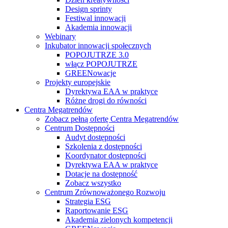
Design sprinty
Festiwal innowacji
Akademia innowacji
Webinary
Inkubator innowacji społecznych
POPOJUTRZE 3.0
włącz POPOJUTRZE
GREENowacje
Projekty europejskie
Dyrektywa EAA w praktyce
Różne drogi do równości
Centra Megatrendów
Zobacz pełną ofertę Centra Megatrendów
Centrum Dostępności
Audyt dostępności
Szkolenia z dostępności
Koordynator dostępności
Dyrektywa EAA w praktyce
Dotacje na dostępność
Zobacz wszystko
Centrum Zrównoważonego Rozwoju
Strategia ESG
Raportowanie ESG
Akademia zielonych kompetencji