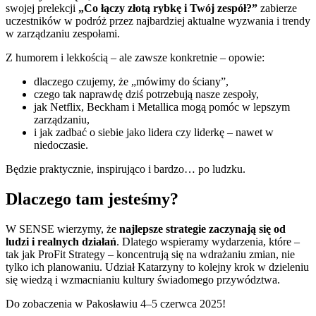
swojej prelekcji
„Co łączy złotą rybkę i Twój zespół?”
zabierze
uczestników w podróż przez najbardziej aktualne wyzwania i trendy
w zarządzaniu zespołami.
Z humorem i lekkością – ale zawsze konkretnie – opowie:
dlaczego czujemy, że „mówimy do ściany”,
czego tak naprawdę dziś potrzebują nasze zespoły,
jak Netflix, Beckham i Metallica mogą pomóc w lepszym
zarządzaniu,
i jak zadbać o siebie jako lidera czy liderkę – nawet w
niedoczasie.
Będzie praktycznie, inspirująco i bardzo… po ludzku.
Dlaczego tam jesteśmy?
W SENSE wierzymy, że
najlepsze strategie zaczynają się od
ludzi i realnych działań
. Dlatego wspieramy wydarzenia, które –
tak jak ProFit Strategy – koncentrują się na wdrażaniu zmian, nie
tylko ich planowaniu. Udział Katarzyny to kolejny krok w dzieleniu
się wiedzą i wzmacnianiu kultury świadomego przywództwa.
Do zobaczenia w Pakosławiu 4–5 czerwca 2025!