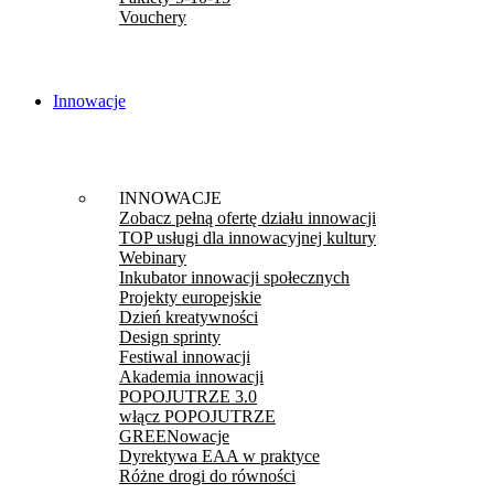
Vouchery
Innowacje
INNOWACJE
Zobacz pełną ofertę działu innowacji
TOP usługi dla innowacyjnej kultury
Webinary
Inkubator innowacji społecznych
Projekty europejskie
Dzień kreatywności
Design sprinty
Festiwal innowacji
Akademia innowacji
POPOJUTRZE 3.0
włącz POPOJUTRZE
GREENowacje
Dyrektywa EAA w praktyce
Różne drogi do równości