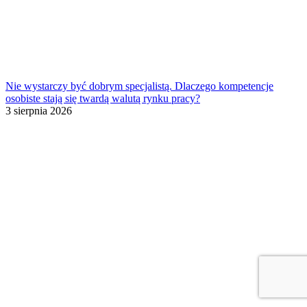
Nie wystarczy być dobrym specjalistą. Dlaczego kompetencje
osobiste stają się twardą walutą rynku pracy?
3 sierpnia 2026