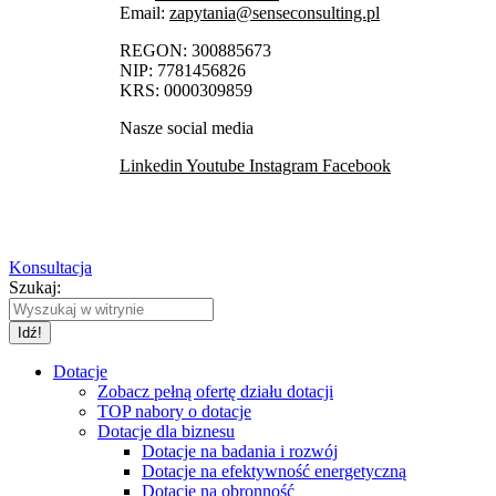
Email:
zapytania@senseconsulting.pl
REGON: 300885673
NIP: 7781456826
KRS: 0000309859
Nasze social media
Linkedin
Youtube
Instagram
Facebook
Konsultacja
Szukaj:
Dotacje
Zobacz pełną ofertę działu dotacji
TOP nabory o dotacje
Dotacje dla biznesu
Dotacje na badania i rozwój
Dotacje na efektywność energetyczną
Dotacje na obronność