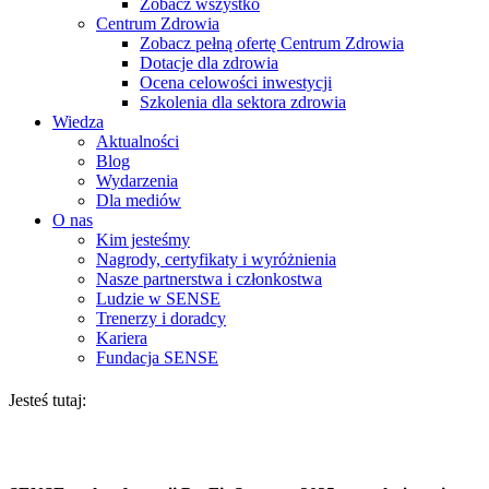
Zobacz wszystko
Centrum Zdrowia
Zobacz pełną ofertę Centrum Zdrowia
Dotacje dla zdrowia
Ocena celowości inwestycji
Szkolenia dla sektora zdrowia
Wiedza
Aktualności
Blog
Wydarzenia
Dla mediów
O nas
Kim jesteśmy
Nagrody, certyfikaty i wyróżnienia
Nasze partnerstwa i członkostwa
Ludzie w SENSE
Trenerzy i doradcy
Kariera
Fundacja SENSE
Jesteś tutaj: