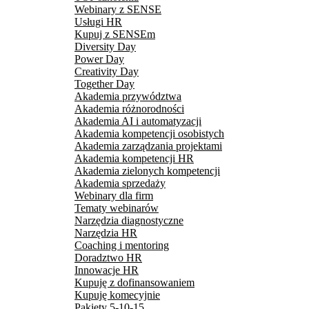
Webinary z SENSE
Usługi HR
Kupuj z SENSEm
Diversity Day
Power Day
Creativity Day
Together Day
Akademia przywództwa
Akademia różnorodności
Akademia AI i automatyzacji
Akademia kompetencji osobistych
Akademia zarządzania projektami
Akademia kompetencji HR
Akademia zielonych kompetencji
Akademia sprzedaży
Webinary dla firm
Tematy webinarów
Narzędzia diagnostyczne
Narzędzia HR
Coaching i mentoring
Doradztwo HR
Innowacje HR
Kupuję z dofinansowaniem
Kupuję komecyjnie
Pakiety 5-10-15