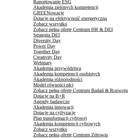
Raportowanie ESG
Akademia zielonych kompetencji
GREENowacje
Dotacje na efektywność energetyczną
Zobacz wszystko
Zobacz pełną ofertę Centrum HR & DEI
Strategia DEI
Diversity Day
Power Day
Together Day
Creativity Day
Webinary
Akademia przywództwa
Akademia kompetencji osobistych
Akademia różnorodności
Model równości płci
Zobacz pełną ofertę Centrum Badań & Rozwoju
Dotacje na B+R
Agendy badawcze
Akademia innowacji
Dotacje na cyfryzację
Plan transformacji cyfrowej
Akademia kompetencji cyfrowych
Zobacz wszystko
Zobacz pełną ofertę Centrum Zdrowia