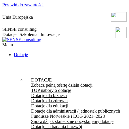
Przewiń do zawartości
Unia Europejska
SENSE consulting
Dotacje | Szkolenia | Innowacje
Menu
Dotacje
DOTACJE
Zobacz pełną ofertę działu dotacji
TOP nabory o dotacje
Dotacje dla biznesu
Dotacje dla zdrowia
Dotacje dla edukacji
Dotacje dla administracji / jednostek publicznych
Fundusze Norweskie i EOG 2021–2028
Sprawdź jak skutecznie pozyskujemy dotacje
Dotacje na badania i rozwój