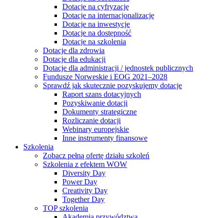
Dotacje na cyfryzację
Dotacje na internacjonalizację
Dotacje na inwestycje
Dotacje na dostępność
Dotacje na szkolenia
Dotacje dla zdrowia
Dotacje dla edukacji
Dotacje dla administracji / jednostek publicznych
Fundusze Norweskie i EOG 2021–2028
Sprawdź jak skutecznie pozyskujemy dotacje
Raport szans dotacyjnych
Pozyskiwanie dotacji
Dokumenty strategiczne
Rozliczanie dotacji
Webinary europejskie
Inne instrumenty finansowe
Szkolenia
Zobacz pełną ofertę działu szkoleń
Szkolenia z efektem WOW
Diversity Day
Power Day
Creativity Day
Together Day
TOP szkolenia
Akademia przywództwa