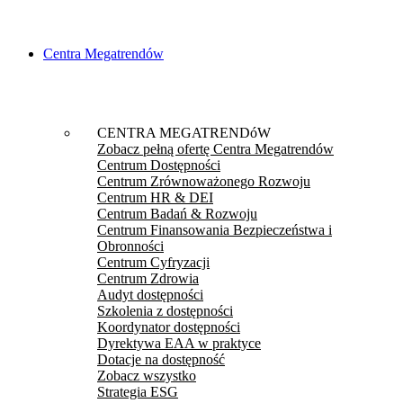
Centra Megatrendów
CENTRA MEGATRENDóW
Zobacz pełną ofertę Centra Megatrendów
Centrum Dostępności
Centrum Zrównoważonego Rozwoju
Centrum HR & DEI
Centrum Badań & Rozwoju
Centrum Finansowania Bezpieczeństwa i
Obronności
Centrum Cyfryzacji
Centrum Zdrowia
Audyt dostępności
Szkolenia z dostępności
Koordynator dostępności
Dyrektywa EAA w praktyce
Dotacje na dostępność
Zobacz wszystko
Strategia ESG