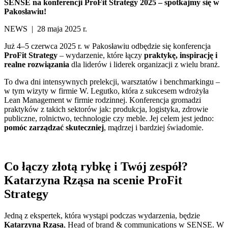
SENSE na konferencji ProFit Strategy 2025 – spotkajmy się w
Pakosławiu!
NEWS | 28 maja 2025 r.
Już 4–5 czerwca 2025 r. w Pakosławiu odbędzie się konferencja
ProFit Strategy
– wydarzenie, które łączy
praktykę, inspirację i
realne rozwiązania
dla liderów i liderek organizacji z wielu branż.
To dwa dni intensywnych prelekcji, warsztatów i benchmarkingu –
w tym wizyty w firmie W. Legutko, która z sukcesem wdrożyła
Lean Management w firmie rodzinnej. Konferencja gromadzi
praktyków z takich sektorów jak: produkcja, logistyka, zdrowie
publiczne, rolnictwo, technologie czy meble. Jej celem jest jedno:
pomóc zarządzać skuteczniej
, mądrzej i bardziej świadomie.
Co łączy złotą rybkę i Twój zespół?
Katarzyna Rząsa na scenie ProFit
Strategy
Jedną z ekspertek, która wystąpi podczas wydarzenia, będzie
Katarzyna Rząsa
, Head of brand & communications w SENSE. W