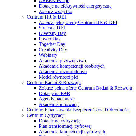
GREENowacje
Dotacje na efektywność energetyczną
Zobacz wszystko
Centrum HR & DEI
Zobacz pełną ofertę Centrum HR & DEI
Strategia DEI
Diversity Day
Power Day
Together Day
Creativity Day
Webinary
Akademia przywództwa
Akademia kompetencji osobistych
Akademia różnorodności
Model równości płci
Centrum Badań & Rozwoju
Zobacz pełną ofertę Centrum Badań & Rozwoju
Dotacje na B+R
Agendy badawcze
Akademia innowacji
Centrum Finansowania Bezpieczeństwa i Obronności
Centrum Cyfryzacji
Dotacje na cyfryzację
Plan transformacji cyfrowej
Akademia kompetencji cyfrowych