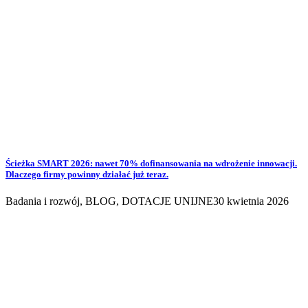
Ścieżka SMART 2026: nawet 70% dofinansowania na wdrożenie innowacji.
Dlaczego firmy powinny działać już teraz.
Badania i rozwój
,
BLOG
,
DOTACJE UNIJNE
30 kwietnia 2026