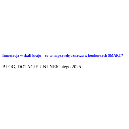
Innowacja w skali kraju – co to naprawdę oznacza w konkursach SMART?
BLOG
,
DOTACJE UNIJNE
6 lutego 2025