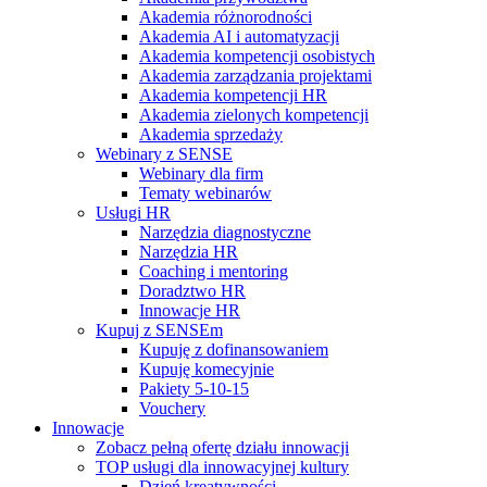
Akademia różnorodności
Akademia AI i automatyzacji
Akademia kompetencji osobistych
Akademia zarządzania projektami
Akademia kompetencji HR
Akademia zielonych kompetencji
Akademia sprzedaży
Webinary z SENSE
Webinary dla firm
Tematy webinarów
Usługi HR
Narzędzia diagnostyczne
Narzędzia HR
Coaching i mentoring
Doradztwo HR
Innowacje HR
Kupuj z SENSEm
Kupuję z dofinansowaniem
Kupuję komecyjnie
Pakiety 5-10-15
Vouchery
Innowacje
Zobacz pełną ofertę działu innowacji
TOP usługi dla innowacyjnej kultury
Dzień kreatywności