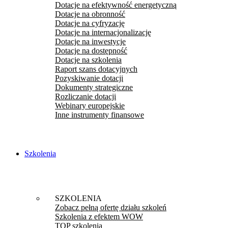
Dotacje na efektywność energetyczną
Dotacje na obronność
Dotacje na cyfryzację
Dotacje na internacjonalizację
Dotacje na inwestycje
Dotacje na dostępność
Dotacje na szkolenia
Raport szans dotacyjnych
Pozyskiwanie dotacji
Dokumenty strategiczne
Rozliczanie dotacji
Webinary europejskie
Inne instrumenty finansowe
Szkolenia
SZKOLENIA
Zobacz pełną ofertę działu szkoleń
Szkolenia z efektem WOW
TOP szkolenia