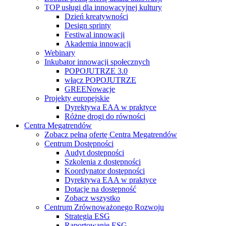
TOP usługi dla innowacyjnej kultury
Dzień kreatywności
Design sprinty
Festiwal innowacji
Akademia innowacji
Webinary
Inkubator innowacji społecznych
POPOJUTRZE 3.0
włącz POPOJUTRZE
GREENowacje
Projekty europejskie
Dyrektywa EAA w praktyce
Różne drogi do równości
Centra Megatrendów
Zobacz pełną ofertę Centra Megatrendów
Centrum Dostępności
Audyt dostępności
Szkolenia z dostępności
Koordynator dostępności
Dyrektywa EAA w praktyce
Dotacje na dostępność
Zobacz wszystko
Centrum Zrównoważonego Rozwoju
Strategia ESG
Raportowanie ESG