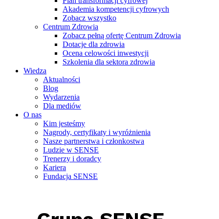
Plan transformacji cyfrowej
Akademia kompetencji cyfrowych
Zobacz wszystko
Centrum Zdrowia
Zobacz pełną ofertę Centrum Zdrowia
Dotacje dla zdrowia
Ocena celowości inwestycji
Szkolenia dla sektora zdrowia
Wiedza
Aktualności
Blog
Wydarzenia
Dla mediów
O nas
Kim jesteśmy
Nagrody, certyfikaty i wyróżnienia
Nasze partnerstwa i członkostwa
Ludzie w SENSE
Trenerzy i doradcy
Kariera
Fundacja SENSE